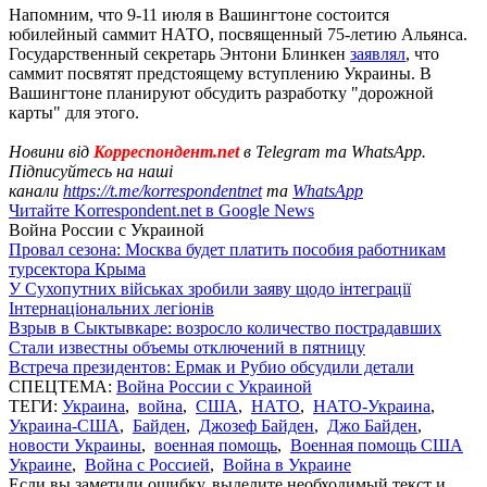
Напомним, что 9-11 июля в Вашингтоне состоится
юбилейный саммит НАТО, посвященный 75-летию Альянса.
Государственный секретарь Энтони Блинкен
заявлял
, что
саммит посвятят предстоящему вступлению Украины. В
Вашингтоне планируют обсудить разработку "дорожной
карты" для этого.
Новини від
Корреспондент.net
в Telegram та WhatsApp.
Підписуйтесь на наші
канали
https://t.me/korrespondentnet
та
WhatsApp
Читайте Korrespondent.net в Google News
Война России с Украиной
Провал сезона: Москва будет платить пособия работникам
турсектора Крыма
У Сухопутних військах зробили заяву щодо інтеграції
Інтернаціональних легіонів
Взрыв в Сыктывкаре: возросло количество пострадавших
Стали известны объемы отключений в пятницу
Встреча президентов: Ермак и Рубио обсудили детали
СПЕЦТЕМА:
Война России с Украиной
ТЕГИ:
Украина
,
война
,
США
,
НАТО
,
НАТО-Украина
,
Украина-США
,
Байден
,
Джозеф Байден
,
Джо Байден
,
новости Украины
,
военная помощь
,
Военная помощь США
Украине
,
Война с Россией
,
Война в Украине
Если вы заметили ошибку, выделите необходимый текст и