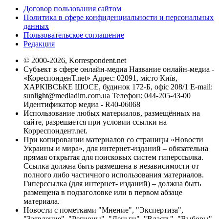
Договор пользования сайтом
Политика в сфере конфиденциальности и персональных
данных
Пользовательское соглашение
Редакция
© 2000-2026, Korrespondent.net
Субъект в сфере онлайн-медиа Название онлайн-медиа -
«КореспонденТ.net» Адрес: 02091, місто Київ,
ХАРКІВСЬКЕ ШОСЕ, будинок 172-Б, офіс 208/1 E-mail:
sunlight@mediadim.com.ua
Телефон: 044-205-43-00
Идентификатор медиа - R40-06068
Использование любых материалов, размещённых на
сайте, разрешается при условии ссылки на
Корреспондент.net.
При копировании материалов со страницы «Новости
Украины и мира», для интернет-изданий – обязательна
прямая открытая для поисковых систем гиперссылка.
Ссылка должна быть размещена в независимости от
полного либо частичного использования материалов.
Гиперссылка (для интернет- изданий) – должна быть
размещена в подзаголовке или в первом абзаце
материала.
Новости с пометками "Мнение", "Экспертиза",
"Заявление", "Регионы", "Деньги", "Власть", "Выборы",