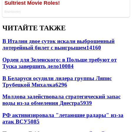
ЧИТАЙТЕ ТАКЖЕ
В Италии двое суток искали выброшенный
лотерейный билет с выигрышем
14160
Орден для Зеленского: в Польше требуют от
Туска завершить дело
10084
В Беларуси осудили лидера группы Ляпис
Трубецкой Михалка
6296
Молдова задействовала стратегический запас
воды из-за обмеления Днестра
5939
РФ активизировала "летающие радары" из-за
атак ВСУ
5085