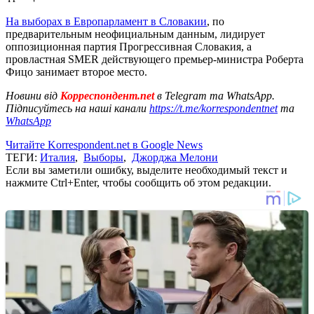
На выборах в Европарламент в Словакии
, по
предварительным неофициальным данным, лидирует
оппозиционная партия Прогрессивная Словакия, а
провластная SMER действующего премьер-министра Роберта
Фицо занимает второе место.
Новини від
Корреспондент.net
в Telegram та WhatsApp.
Підписуйтесь на наші канали
https://t.me/korrespondentnet
та
WhatsApp
Читайте Korrespondent.net в Google News
ТЕГИ:
Италия
,
Выборы
,
Джорджа Мелони
Если вы заметили ошибку, выделите необходимый текст и
нажмите Ctrl+Enter, чтобы сообщить об этом редакции.