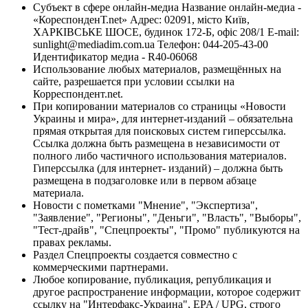
Субъект в сфере онлайн-медиа Название онлайн-медиа -
«КореспонденТ.net» Адрес: 02091, місто Київ,
ХАРКІВСЬКЕ ШОСЕ, будинок 172-Б, офіс 208/1 E-mail:
sunlight@mediadim.com.ua
Телефон: 044-205-43-00
Идентификатор медиа - R40-06068
Использование любых материалов, размещённых на
сайте, разрешается при условии ссылки на
Корреспондент.net.
При копировании материалов со страницы «Новости
Украины и мира», для интернет-изданий – обязательна
прямая открытая для поисковых систем гиперссылка.
Ссылка должна быть размещена в независимости от
полного либо частичного использования материалов.
Гиперссылка (для интернет- изданий) – должна быть
размещена в подзаголовке или в первом абзаце
материала.
Новости с пометками "Мнение", "Экспертиза",
"Заявление", "Регионы", "Деньги", "Власть", "Выборы",
"Тест-драйв", "Спецпроекты", "Промо" публикуются на
правах рекламы.
Раздел Спецпроекты создается совместно с
коммерческими партнерами.
Любое копирование, публикация, републикация и
другое распространение информации, которое содержит
ссылку на "Интерфакс-Украина", EPA / UPG, строго