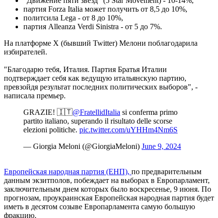
"Движение пяти звезд" (5 Star Movement) - 10-14%,
партия Forza Italia может получить от 8,5 до 10%,
политсила Lega - от 8 до 10%,
партия Alleanza Verdi Sinistra - от 5 до 7%.
На платформе Х (бывший Twitter) Мелони поблагодарила
избирателей.
"Благодарю тебя, Италия. Партия Братья Италии
подтверждает себя как ведущую итальянскую партию,
превзойдя результат последних политических выборов", -
написала премьер.
GRAZIE! 🇮🇹
@FratellidItalia
si conferma primo
partito italiano, superando il risultato delle scorse
elezioni politiche.
pic.twitter.com/uYHHm4Nm6S
— Giorgia Meloni (@GiorgiaMeloni)
June 9, 2024
Европейская народная партия (ЕНП),
по предварительным
данным экзитполов, побеждает на выборах в Европарламент,
заключительным днем ​​которых было воскресенье, 9 июня. По
прогнозам, проукраинская Европейская народная партия будет
иметь в десятом созыве Европарламента самую большую
фракцию.