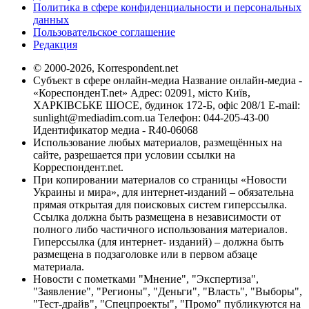
Политика в сфере конфиденциальности и персональных
данных
Пользовательское соглашение
Редакция
© 2000-2026, Korrespondent.net
Субъект в сфере онлайн-медиа Название онлайн-медиа -
«КореспонденТ.net» Адрес: 02091, місто Київ,
ХАРКІВСЬКЕ ШОСЕ, будинок 172-Б, офіс 208/1 E-mail:
sunlight@mediadim.com.ua
Телефон: 044-205-43-00
Идентификатор медиа - R40-06068
Использование любых материалов, размещённых на
сайте, разрешается при условии ссылки на
Корреспондент.net.
При копировании материалов со страницы «Новости
Украины и мира», для интернет-изданий – обязательна
прямая открытая для поисковых систем гиперссылка.
Ссылка должна быть размещена в независимости от
полного либо частичного использования материалов.
Гиперссылка (для интернет- изданий) – должна быть
размещена в подзаголовке или в первом абзаце
материала.
Новости с пометками "Мнение", "Экспертиза",
"Заявление", "Регионы", "Деньги", "Власть", "Выборы",
"Тест-драйв", "Спецпроекты", "Промо" публикуются на