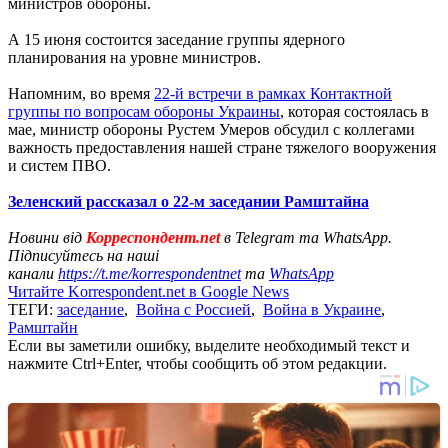
министров обороны.
А 15 июня состоится заседание группы ядерного
планирования на уровне министров.
Напомним, во время
22-й встречи в рамках Контактной
группы по вопросам обороны Украины
, которая состоялась в
мае, министр обороны Рустем Умеров обсудил с коллегами
важность предоставления нашей стране тяжелого вооружения
и систем ПВО.
Зеленский рассказал о 22-м заседании Рамштайна
Новини від
Корреспондент.net
в Telegram та WhatsApp.
Підписуйтесь на наші
канали
https://t.me/korrespondentnet
та
WhatsApp
Читайте Korrespondent.net в Google News
ТЕГИ:
заседание
,
Война с Россией
,
Война в Украине
,
Рамштайн
Если вы заметили ошибку, выделите необходимый текст и
нажмите Ctrl+Enter, чтобы сообщить об этом редакции.