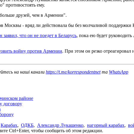
" противостоять ему.
 больше друзей, чем в Армении".
в Москвы - вряд ли действовала бы без молчаливой поддержки 
заявил, что он не поедет в Беларусь
, пока ею будет руководить
товить войну против Армении
. При этом он резко отреагировал 
уйтесь на наші канали
https://t.me/korrespondentnet
та
WhatsApp
ачинском районе
у договору
а
борону
,
Карабах
,
ОДКБ
,
Александр Лукашенко
,
нагорный карабах
,
во
те Ctrl+Enter, чтобы сообщить об этом редакции.