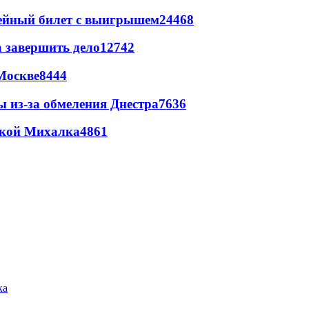
рейный билет с выигрышем
24468
а завершить дело
12742
Москве
8444
ы из-за обмеления Днестра
7636
цкой Михалка
4861