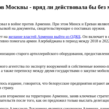
ов Москвы - вряд ли действовала бы без
зовал в войне против Армении. При этом Минск и Ереван являю
сылкой на документы, свидетельствующие о поставках оружия.
ет на
желание властей Армении выйти из ОДКБ
. Он включает в
активно помогала армии Азербайджана в период между 2018 и 20
низацию старого артиллерийского оборудования, предоставлени
нного агентства по экспорту вооружений в собственные военно
, а также переписку между двумя государствами о закупке моби
ось издание, говорится, что белорусские предприятия играют 
 страну.
ачали вторжение на территорию Армении, заняв ключевые страте
ательств после того, как он предложил только выслать делегаци
Беларуси Александр Лукашенко является союзником Армении, ран