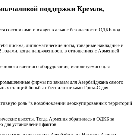
 молчаливой поддержки Кремля,
тся союзниками и входят в альянс безопасности ОДКБ под
 себя письма, дипломатические ноты, товарные накладные и
22 годами, когда напряженность в отношениях с Арменией
е нового военного оборудования, используемого для
-промышленные фирмы по заказам для Азербайджана самого
льных станций борьбы с беспилотниками Гроза-С для
активную роль "в возобновлении деоккупированных территорий
гические высоты. Тогда Армения обратилась в ОДКБ за
ю для установления фактов.
ее он называл президента Азербайджана Ильхама Алиева