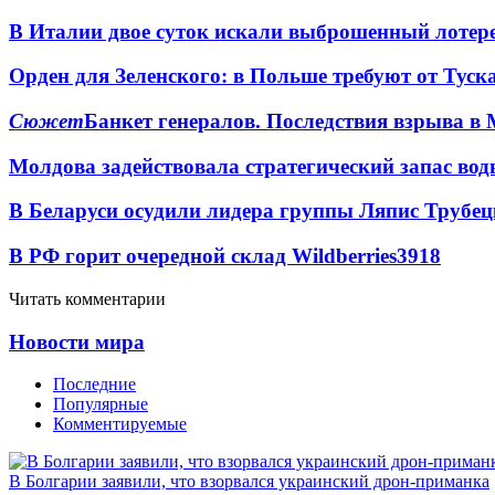
В Италии двое суток искали выброшенный лоте
Орден для Зеленского: в Польше требуют от Туск
Сюжет
Банкет генералов. Последствия взрыва в 
Молдова задействовала стратегический запас вод
В Беларуси осудили лидера группы Ляпис Трубе
В РФ горит очередной склад Wildberries
3918
Читать комментарии
Новости мира
Последние
Популярные
Комментируемые
В Болгарии заявили, что взорвался украинский дрон-приманка