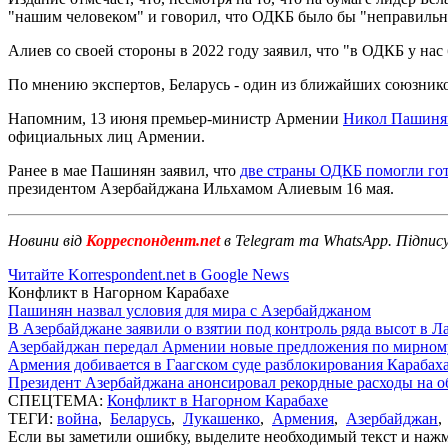
"нашим человеком" и говорил, что ОДКБ было бы "неправильно
Алиев со своей стороны в 2022 году заявил, что "в ОДКБ у нас
По мнению экспертов, Беларусь - один из ближайших союзнико
Напомним, 13 июня премьер-министр Армении
Никол Пашинян 
официальных лиц Армении.
Ранее в мае Пашинян заявил, что
две страны ОДКБ помогли го
президентом Азербайджана Ильхамом Алиевым 16 мая.
Новини від
Корреспондент.net
в Telegram та WhatsApp. Підпис
Читайте Korrespondent.net в Google News
Конфликт в Нагорном Карабахе
Пашинян назвал условия для мира с Азербайджаном
В Азербайджане заявили о взятии под контроль ряда высот в Л
Азербайджан передал Армении новые предложения по мирном
Армения добивается в Гаагском суде разблокирования Карабах
Президент Азербайджана анонсировал рекордные расходы на о
СПЕЦТЕМА:
Конфликт в Нагорном Карабахе
ТЕГИ:
война
,
Беларусь
,
Лукашенко
,
Армения
,
Азербайджан
Если вы заметили ошибку, выделите необходимый текст и нажми