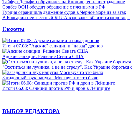
Тайфун Дельфин обрушился на Японию, есть пострадавшие
Совбез ООН обсудит обращение с пленными в РФ
Турция ограничила движение судов в Черное море из-за атак
В Болгарии неизвестный БПЛА взорвался вблизи газопровода
Сюжеты
Итоги 07.08: "Адские" санкции и "парад" дронов
Адские санкции. Решение Сената США
"Охотиться на лучника, а не на стрелу". Как Украине бороться 
Загадочный звук напугал Москву: что это было
Итоги 06.08: Санкции против РФ и дрон в Лейпциге
ВЫБОР РЕДАКТОРА