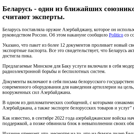
Беларусь - один из ближайших союзник
считают эксперты.
Беларусь поставляла оружие Азербайджану, которое он исполь
руководством России. Об этом накануне сообщило
Politico
со с
Указано, что пакет из более 12 документов проливает новый св
экспортные паспорта. Все это свидетельствует, что Беларусь 
достигла пика.
Предлагаемые Минском для Баку услуги включали в себя модер
радиоэлектронной борьбы и беспилотных систем.
Документы включают в себя письма белорусского государстве
современного оборудования для наведения артиллерии на цель
вооруженных сил Азербайджана.
В одном из дипломатических сообщений, с которыми ознакомил
Азербайджана, а также экспорте белорусских товаров и услуг" в
Как известно, в сентябре 2022 года азербайджанские войска н
поддержкой, а позже обвинила блок в невыполнении своих обяз
Издание отмечает, что, несмотря на то, что на бумаге лидер 