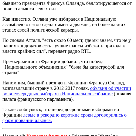
бывшего президента Франсуа Олланда, баллотирующегося от
нового альянса левых сил.
Как известно, Олланд уже избирался в Национальную
ассамблею от этого департамента дважды, на более давних
этапах своей политической карьеры.
По словам Атталя, "есть около 60 мест, где мы знаем, что не у
наших кандидатов есть лучшие шансы избежать прихода к
власти крайних сил", передает радио RTL.
Премьер-министр Франции добавил, что победа
"Национального объединения" "была бы катастрофой для
страны".
Напомним, бывший президент Франции Франсуа Олланд,
возглавлявший страну в 2012-2017 годах,
объявил об участии
во внеочередных выборах в Национальное собрание
(нижняя
палата французского парламента).
Также сообщалось, что перед досрочными выборами во
Франции
левые в рекордно короткие сроки договорились о
формировании альянса.