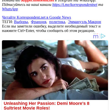
Новини від
Корреспондент.net
в Telegram та WhatsApp.
Підписуйтесь на наші канали
https://t.me/korrespondentnet
та
WhatsApp
Читайте Korrespondent.net в Google News
ТЕГИ:
Выборы
,
Франция
,
политика
,
Эммануэль Макрон
Если вы заметили ошибку, выделите необходимый текст и
нажмите Ctrl+Enter, чтобы сообщить об этом редакции.