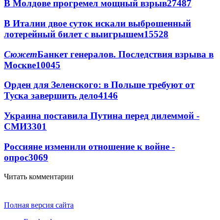
В Молдове прогремел мощный взрыв
27487
В Италии двое суток искали выброшенный
лотерейный билет с выигрышем
15528
Сюжет
Банкет генералов. Последствия взрыва в
Москве
10045
Орден для Зеленского: в Польше требуют от
Туска завершить дело
4146
Украина поставила Путина перед дилеммой -
СМИ
3301
Россияне изменили отношение к войне -
опрос
3069
Читать комментарии
Полная версия сайта