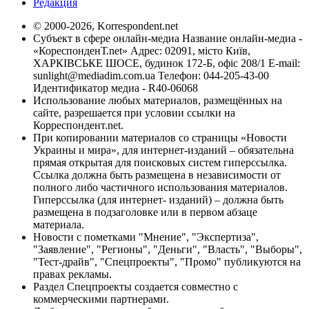
Редакция
© 2000-2026, Korrespondent.net
Субъект в сфере онлайн-медиа Название онлайн-медиа -
«КореспонденТ.net» Адрес: 02091, місто Київ,
ХАРКІВСЬКЕ ШОСЕ, будинок 172-Б, офіс 208/1 E-mail:
sunlight@mediadim.com.ua
Телефон: 044-205-43-00
Идентификатор медиа - R40-06068
Использование любых материалов, размещённых на
сайте, разрешается при условии ссылки на
Корреспондент.net.
При копировании материалов со страницы «Новости
Украины и мира», для интернет-изданий – обязательна
прямая открытая для поисковых систем гиперссылка.
Ссылка должна быть размещена в независимости от
полного либо частичного использования материалов.
Гиперссылка (для интернет- изданий) – должна быть
размещена в подзаголовке или в первом абзаце
материала.
Новости с пометками "Мнение", "Экспертиза",
"Заявление", "Регионы", "Деньги", "Власть", "Выборы",
"Тест-драйв", "Спецпроекты", "Промо" публикуются на
правах рекламы.
Раздел Спецпроекты создается совместно с
коммерческими партнерами.