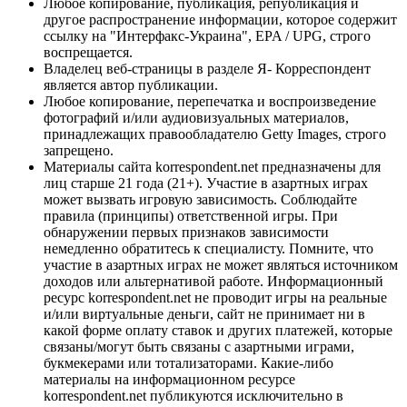
Любое копирование, публикация, републикация и
другое распространение информации, которое содержит
ссылку на "Интерфакс-Украина", EPA / UPG, строго
воспрещается.
Владелец веб-страницы в разделе Я- Корреспондент
является автор публикации.
Любое копирование, перепечатка и воспроизведение
фотографий и/или аудиовизуальных материалов,
принадлежащих правообладателю Getty Images, строго
запрещено.
Материалы сайта korrespondent.net предназначены для
лиц старше 21 года (21+). Участие в азартных играх
может вызвать игровую зависимость. Соблюдайте
правила (принципы) ответственной игры. При
обнаружении первых признаков зависимости
немедленно обратитесь к специалисту. Помните, что
участие в азартных играх не может являться источником
доходов или альтернативой работе. Информационный
ресурс korrespondent.net не проводит игры на реальные
и/или виртуальные деньги, сайт не принимает ни в
какой форме оплату ставок и других платежей, которые
связаны/могут быть связаны с азартными играми,
букмекерами или тотализаторами. Какие-либо
материалы на информационном ресурсе
korrespondent.net публикуются исключительно в