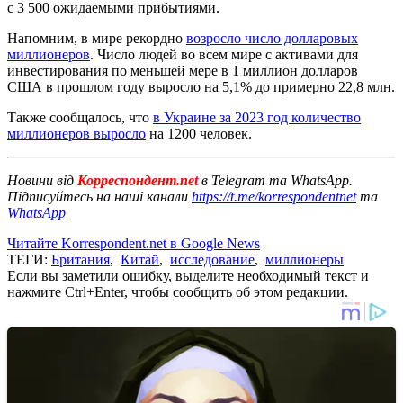
с 3 500 ожидаемыми прибытиями.
Напомним, в мире рекордно
возросло число долларовых
миллионеров
. Число людей во всем мире с активами для
инвестирования по меньшей мере в 1 миллион долларов
США в прошлом году выросло на 5,1% до примерно 22,8 млн.
Также сообщалось, что
в Украине за 2023 год количество
миллионеров выросло
на 1200 человек.
Новини від
Корреспондент.net
в Telegram та WhatsApp.
Підписуйтесь на наші канали
https://t.me/korrespondentnet
та
WhatsApp
Читайте Korrespondent.net в Google News
ТЕГИ:
Британия
,
Китай
,
исследование
,
миллионеры
Если вы заметили ошибку, выделите необходимый текст и
нажмите Ctrl+Enter, чтобы сообщить об этом редакции.