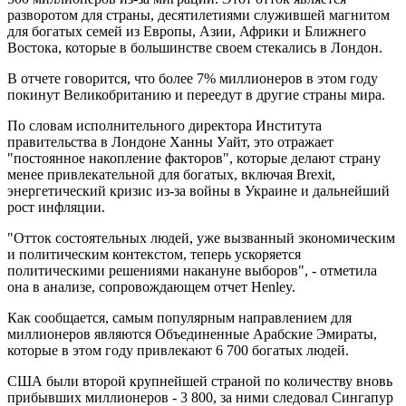
разворотом для страны, десятилетиями служившей магнитом
для богатых семей из Европы, Азии, Африки и Ближнего
Востока, которые в большинстве своем стекались в Лондон.
В отчете говорится, что более 7% миллионеров в этом году
покинут Великобританию и переедут в другие страны мира.
По словам исполнительного директора Института
правительства в Лондоне Ханны Уайт, это отражает
"постоянное накопление факторов", которые делают страну
менее привлекательной для богатых, включая Brexit,
энергетический кризис из-за войны в Украине и дальнейший
рост инфляции.
"Отток состоятельных людей, уже вызванный экономическим
и политическим контекстом, теперь ускоряется
политическими решениями накануне выборов", - отметила
она в анализе, сопровождающем отчет Henley.
Как сообщается, самым популярным направлением для
миллионеров являются Объединенные Арабские Эмираты,
которые в этом году привлекают 6 700 богатых людей.
США были второй крупнейшей страной по количеству вновь
прибывших миллионеров - 3 800, за ними следовал Сингапур