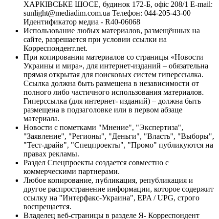
ХАРКІВСЬКЕ ШОСЕ, будинок 172-Б, офіс 208/1 E-mail:
sunlight@mediadim.com.ua
Телефон: 044-205-43-00
Идентификатор медиа - R40-06068
Использование любых материалов, размещённых на
сайте, разрешается при условии ссылки на
Корреспондент.net.
При копировании материалов со страницы «Новости
Украины и мира», для интернет-изданий – обязательна
прямая открытая для поисковых систем гиперссылка.
Ссылка должна быть размещена в независимости от
полного либо частичного использования материалов.
Гиперссылка (для интернет- изданий) – должна быть
размещена в подзаголовке или в первом абзаце
материала.
Новости с пометками "Мнение", "Экспертиза",
"Заявление", "Регионы", "Деньги", "Власть", "Выборы",
"Тест-драйв", "Спецпроекты", "Промо" публикуются на
правах рекламы.
Раздел Спецпроекты создается совместно с
коммерческими партнерами.
Любое копирование, публикация, републикация и
другое распространение информации, которое содержит
ссылку на "Интерфакс-Украина", EPA / UPG, строго
воспрещается.
Владелец веб-страницы в разделе Я- Корреспондент