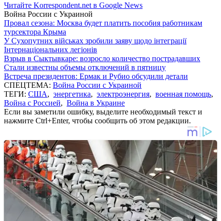
Читайте Korrespondent.net в Google News
Война России с Украиной
Провал сезона: Москва будет платить пособия работникам
турсектора Крыма
У Сухопутних військах зробили заяву щодо інтеграції
Інтернаціональних легіонів
Взрыв в Сыктывкаре: возросло количество пострадавших
Стали известны объемы отключений в пятницу
Встреча президентов: Ермак и Рубио обсудили детали
СПЕЦТЕМА:
Война России с Украиной
ТЕГИ:
США
,
энергетика
,
электроэнергия
,
военная помощь
,
Война с Россией
,
Война в Украине
Если вы заметили ошибку, выделите необходимый текст и
нажмите Ctrl+Enter, чтобы сообщить об этом редакции.