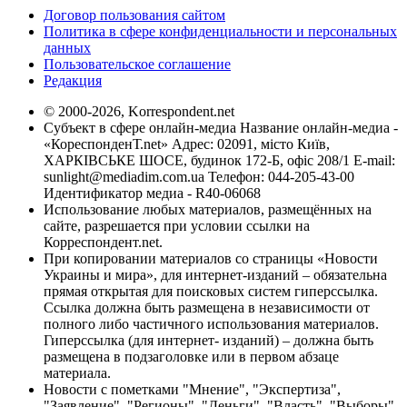
Договор пользования сайтом
Политика в сфере конфиденциальности и персональных
данных
Пользовательское соглашение
Редакция
© 2000-2026, Korrespondent.net
Субъект в сфере онлайн-медиа Название онлайн-медиа -
«КореспонденТ.net» Адрес: 02091, місто Київ,
ХАРКІВСЬКЕ ШОСЕ, будинок 172-Б, офіс 208/1 E-mail:
sunlight@mediadim.com.ua
Телефон: 044-205-43-00
Идентификатор медиа - R40-06068
Использование любых материалов, размещённых на
сайте, разрешается при условии ссылки на
Корреспондент.net.
При копировании материалов со страницы «Новости
Украины и мира», для интернет-изданий – обязательна
прямая открытая для поисковых систем гиперссылка.
Ссылка должна быть размещена в независимости от
полного либо частичного использования материалов.
Гиперссылка (для интернет- изданий) – должна быть
размещена в подзаголовке или в первом абзаце
материала.
Новости с пометками "Мнение", "Экспертиза",
"Заявление", "Регионы", "Деньги", "Власть", "Выборы",