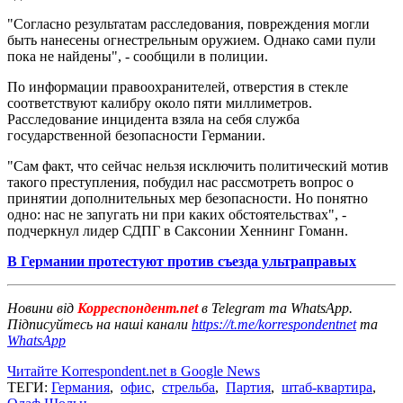
"Согласно результатам расследования, повреждения могли
быть нанесены огнестрельным оружием. Однако сами пули
пока не найдены", - сообщили в полиции.
По информации правоохранителей, отверстия в стекле
соответствуют калибру около пяти миллиметров.
Расследование инцидента взяла на себя служба
государственной безопасности Германии.
"Сам факт, что сейчас нельзя исключить политический мотив
такого преступления, побудил нас рассмотреть вопрос о
принятии дополнительных мер безопасности. Но понятно
одно: нас не запугать ни при каких обстоятельствах", -
подчеркнул лидер СДПГ в Саксонии Хеннинг Гоманн.
В Германии протестуют против съезда ультраправых
Новини від
Корреспондент.net
в Telegram та WhatsApp.
Підписуйтесь на наші канали
https://t.me/korrespondentnet
та
WhatsApp
Читайте Korrespondent.net в Google News
ТЕГИ:
Германия
,
офис
,
стрельба
,
Партия
,
штаб-квартира
,