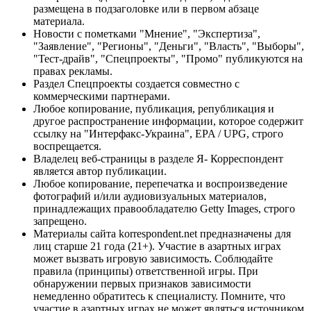
размещена в подзаголовке или в первом абзаце
материала.
Новости с пометками "Мнение", "Экспертиза",
"Заявление", "Регионы", "Деньги", "Власть", "Выборы",
"Тест-драйв", "Спецпроекты", "Промо" публикуются на
правах рекламы.
Раздел Спецпроекты создается совместно с
коммерческими партнерами.
Любое копирование, публикация, републикация и
другое распространение информации, которое содержит
ссылку на "Интерфакс-Украина", EPA / UPG, строго
воспрещается.
Владелец веб-страницы в разделе Я- Корреспондент
является автор публикации.
Любое копирование, перепечатка и воспроизведение
фотографий и/или аудиовизуальных материалов,
принадлежащих правообладателю Getty Images, строго
запрещено.
Материалы сайта korrespondent.net предназначены для
лиц старше 21 года (21+). Участие в азартных играх
может вызвать игровую зависимость. Соблюдайте
правила (принципы) ответственной игры. При
обнаружении первых признаков зависимости
немедленно обратитесь к специалисту. Помните, что
участие в азартных играх не может являться источником