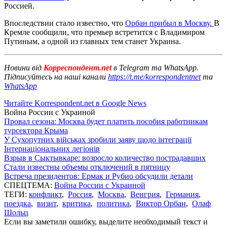
Россией.
Впоследствии стало известно, что
Орбан прибыл в Москву.
В
Кремле сообщили, что премьер встретится с Владимиром
Путиным, а одной из главных тем станет Украина.
Новини від
Корреспондент.net
в Telegram та WhatsApp.
Підписуйтесь на наші канали
https://t.me/korrespondentnet
та
WhatsApp
Читайте Korrespondent.net в Google News
Война России с Украиной
Провал сезона: Москва будет платить пособия работникам
турсектора Крыма
У Сухопутних військах зробили заяву щодо інтеграції
Інтернаціональних легіонів
Взрыв в Сыктывкаре: возросло количество пострадавших
Стали известны объемы отключений в пятницу
Встреча президентов: Ермак и Рубио обсудили детали
СПЕЦТЕМА:
Война России с Украиной
ТЕГИ:
конфликт
,
Россия
,
Москва
,
Венгрия
,
Германия
,
поездка
,
визит
,
критика
,
политика
,
Виктор Орбан
,
Олаф
Шольц
Если вы заметили ошибку, выделите необходимый текст и