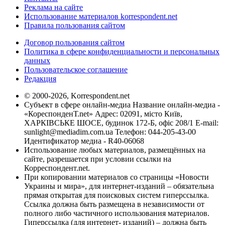
Реклама на сайте
Использование материалов korrespondent.net
Правила пользования сайтом
Договор пользования сайтом
Политика в сфере конфиденциальности и персональных
данных
Пользовательское соглашение
Редакция
© 2000-2026, Korrespondent.net
Субъект в сфере онлайн-медиа Название онлайн-медиа -
«КореспонденТ.net» Адрес: 02091, місто Київ,
ХАРКІВСЬКЕ ШОСЕ, будинок 172-Б, офіс 208/1 E-mail:
sunlight@mediadim.com.ua
Телефон: 044-205-43-00
Идентификатор медиа - R40-06068
Использование любых материалов, размещённых на
сайте, разрешается при условии ссылки на
Корреспондент.net.
При копировании материалов со страницы «Новости
Украины и мира», для интернет-изданий – обязательна
прямая открытая для поисковых систем гиперссылка.
Ссылка должна быть размещена в независимости от
полного либо частичного использования материалов.
Гиперссылка (для интернет- изданий) – должна быть