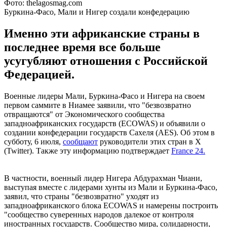
Фото: thelagosmag.com
Буркина-Фасо, Мали и Нигер создали конфедерацию
Именно эти африканские страны в
последнее время все больше
усугубляют отношения с Российской
Федерацией.
Военные лидеры Мали, Буркина-Фасо и Нигера на своем
первом саммите в Ниамее заявили, что "безвозвратно
отвращаются" от Экономического сообщества
западноафриканских государств (ECOWAS) и объявили о
создании конфедерации государств Сахеля (АЕS). Об этом в
субботу, 6 июля,
сообщают
руководители этих стран в Х
(Twitter). Также эту информацию подтверждает
France 24.
В частности, военный лидер Нигера Абдурахман Чиани,
выступая вместе с лидерами хунты из Мали и Буркина-Фасо,
заявил, что страны "безвозвратно" уходят из
западноафриканского блока ECOWAS и намерены построить
"сообщество суверенных народов далекое от контроля
иностранных государств. Сообщество мира, солидарности,