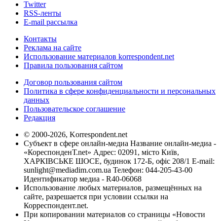
Twitter
RSS-ленты
E-mail рассылка
Контакты
Реклама на сайте
Использование материалов korrespondent.net
Правила пользования сайтом
Договор пользования сайтом
Политика в сфере конфиденциальности и персональных
данных
Пользовательское соглашение
Редакция
© 2000-2026, Korrespondent.net
Субъект в сфере онлайн-медиа Название онлайн-медиа -
«КореспонденТ.net» Адрес: 02091, місто Київ,
ХАРКІВСЬКЕ ШОСЕ, будинок 172-Б, офіс 208/1 E-mail:
sunlight@mediadim.com.ua
Телефон: 044-205-43-00
Идентификатор медиа - R40-06068
Использование любых материалов, размещённых на
сайте, разрешается при условии ссылки на
Корреспондент.net.
При копировании материалов со страницы «Новости