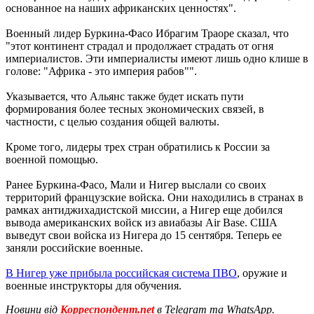
основанное на наших африканских ценностях".
Военный лидер Буркина-Фасо Ибрагим Траоре сказал, что
"этот континент страдал и продолжает страдать от огня
империалистов. Эти империалисты имеют лишь одно клише в
голове: "Африка - это империя рабов"".
Указывается, что Альянс также будет искать пути
формирования более тесных экономических связей, в
частности, с целью создания общей валюты.
Кроме того, лидеры трех стран обратились к России за
военной помощью.
Ранее Буркина-Фасо, Мали и Нигер выслали со своих
территорий французские войска. Они находились в странах в
рамках антиджихадистской миссии, а Нигер еще добился
вывода американских войск из авиабазы ​​Air Base. США
выведут свои войска из Нигера до 15 сентября. Теперь ее
заняли российские военные.
В Нигер уже прибыла российская система ПВО
, оружие и
военные инструкторы для обучения.
Новини від
Корреспондент.net
в Telegram та WhatsApp.