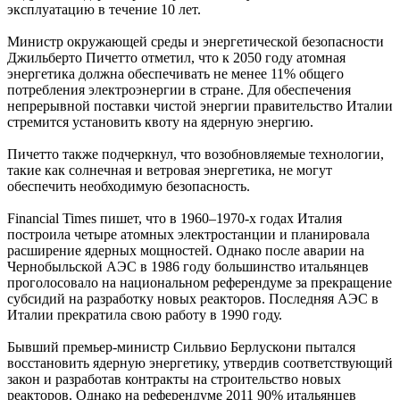
эксплуатацию в течение 10 лет.
Министр окружающей среды и энергетической безопасности
Джильберто Пичетто отметил, что к 2050 году атомная
энергетика должна обеспечивать не менее 11% общего
потребления электроэнергии в стране. Для обеспечения
непрерывной поставки чистой энергии правительство Италии
стремится установить квоту на ядерную энергию.
Пичетто также подчеркнул, что возобновляемые технологии,
такие как солнечная и ветровая энергетика, не могут
обеспечить необходимую безопасность.
Financial Times пишет, что в 1960–1970-х годах Италия
построила четыре атомных электростанции и планировала
расширение ядерных мощностей. Однако после аварии на
Чернобыльской АЭС в 1986 году большинство итальянцев
проголосовало на национальном референдуме за прекращение
субсидий на разработку новых реакторов. Последняя АЭС в
Италии прекратила свою работу в 1990 году.
Бывший премьер-министр Сильвио Берлускони пытался
восстановить ядерную энергетику, утвердив соответствующий
закон и разработав контракты на строительство новых
реакторов. Однако на референдуме 2011 90% итальянцев