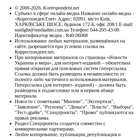
© 2000-2026, Korrespondent.net
Субъект в сфере онлайн-медиа Название онлайн-медиа -
«КореспонденТ.net» Адрес: 02091, місто Київ,
ХАРКІВСЬКЕ ШОСЕ, будинок 172-Б, офіс 208/1 E-mail:
sunlight@mediadim.com.ua
Телефон: 044-205-43-00
Идентификатор медиа - R40-06068
Использование любых материалов, размещённых на
сайте, разрешается при условии ссылки на
Корреспондент.net.
При копировании материалов со страницы «Новости
Украины и мира», для интернет-изданий – обязательна
прямая открытая для поисковых систем гиперссылка.
Ссылка должна быть размещена в независимости от
полного либо частичного использования материалов.
Гиперссылка (для интернет- изданий) – должна быть
размещена в подзаголовке или в первом абзаце
материала.
Новости с пометками "Мнение", "Экспертиза",
"Заявление", "Регионы", "Деньги", "Власть", "Выборы",
"Тест-драйв", "Спецпроекты", "Промо" публикуются на
правах рекламы.
Раздел Спецпроекты создается совместно с
коммерческими партнерами.
Любое копирование, публикация, републикация и