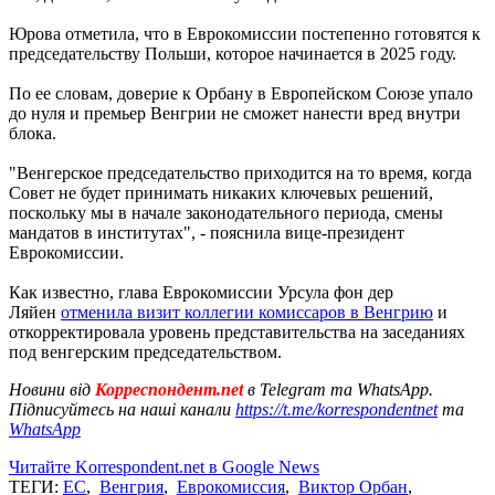
Юрова отметила, что в Еврокомиссии постепенно готовятся к
председательству Польши, которое начинается в 2025 году.
По ее словам, доверие к Орбану в Европейском Союзе упало
до нуля и премьер Венгрии не сможет нанести вред внутри
блока.
"Венгерское председательство приходится на то время, когда
Совет не будет принимать никаких ключевых решений,
поскольку мы в начале законодательного периода, смены
мандатов в институтах", - пояснила вице-президент
Еврокомиссии.
Как известно, глава Еврокомиссии Урсула фон дер
Ляйен
отменила визит коллегии комиссаров в Венгрию
и
откорректировала уровень представительства на заседаниях
под венгерским председательством.
Новини від
Корреспондент.net
в Telegram та WhatsApp.
Підписуйтесь на наші канали
https://t.me/korrespondentnet
та
WhatsApp
Читайте Korrespondent.net в Google News
ТЕГИ:
ЕС
,
Венгрия
,
Еврокомиссия
,
Виктор Орбан
,