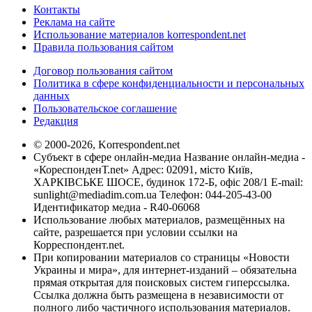
Контакты
Реклама на сайте
Использование материалов korrespondent.net
Правила пользования сайтом
Договор пользования сайтом
Политика в сфере конфиденциальности и персональных
данных
Пользовательское соглашение
Редакция
© 2000-2026, Korrespondent.net
Субъект в сфере онлайн-медиа Название онлайн-медиа -
«КореспонденТ.net» Адрес: 02091, місто Київ,
ХАРКІВСЬКЕ ШОСЕ, будинок 172-Б, офіс 208/1 E-mail:
sunlight@mediadim.com.ua
Телефон: 044-205-43-00
Идентификатор медиа - R40-06068
Использование любых материалов, размещённых на
сайте, разрешается при условии ссылки на
Корреспондент.net.
При копировании материалов со страницы «Новости
Украины и мира», для интернет-изданий – обязательна
прямая открытая для поисковых систем гиперссылка.
Ссылка должна быть размещена в независимости от
полного либо частичного использования материалов.