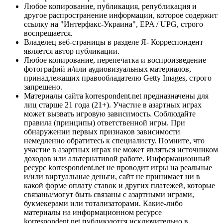
Любое копирование, публикация, републикация и
другое распространение информации, которое содержит
ссылку на "Интерфакс-Украина", EPA / UPG, строго
воспрещается.
Владелец веб-страницы в разделе Я- Корреспондент
является автор публикации.
Любое копирование, перепечатка и воспроизведение
фотографий и/или аудиовизуальных материалов,
принадлежащих правообладателю Getty Images, строго
запрещено.
Материалы сайта korrespondent.net предназначены для
лиц старше 21 года (21+). Участие в азартных играх
может вызвать игровую зависимость. Соблюдайте
правила (принципы) ответственной игры. При
обнаружении первых признаков зависимости
немедленно обратитесь к специалисту. Помните, что
участие в азартных играх не может являться источником
доходов или альтернативой работе. Информационный
ресурс korrespondent.net не проводит игры на реальные
и/или виртуальные деньги, сайт не принимает ни в
какой форме оплату ставок и других платежей, которые
связаны/могут быть связаны с азартными играми,
букмекерами или тотализаторами. Какие-либо
материалы на информационном ресурсе
korrespondent.net публикуются исключительно в