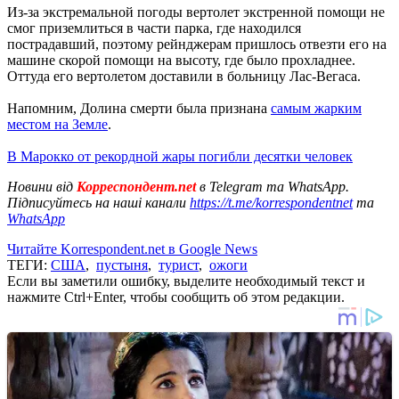
Из-за экстремальной погоды вертолет экстренной помощи не
смог приземлиться в части парка, где находился
пострадавший, поэтому рейнджерам пришлось отвезти его на
машине скорой помощи на высоту, где было прохладнее.
Оттуда его вертолетом доставили в больницу Лас-Вегаса.
Напомним, Долина смерти была признана
самым жарким
местом на Земле
.
В Марокко от рекордной жары погибли десятки человек
Новини від
Корреспондент.net
в Telegram та WhatsApp.
Підписуйтесь на наші канали
https://t.me/korrespondentnet
та
WhatsApp
Читайте Korrespondent.net в Google News
ТЕГИ:
США
,
пустыня
,
турист
,
ожоги
Если вы заметили ошибку, выделите необходимый текст и
нажмите Ctrl+Enter, чтобы сообщить об этом редакции.