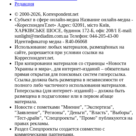
Редакция
© 2000-2026, Korrespondent.net
Субъект в сфере онлайн-медиа Название онлайн-медиа -
«КореспонденТ.net» Адрес: 02091, місто Київ,
ХАРКІВСЬКЕ ШОСЕ, будинок 172-Б, офіс 208/1 E-mail:
sunlight@mediadim.com.ua
Телефон: 044-205-43-00
Идентификатор медиа - R40-06068
Использование любых материалов, размещённых на
сайте, разрешается при условии ссылки на
Корреспондент.net.
При копировании материалов со страницы «Новости
Украины и мира», для интернет-изданий – обязательна
прямая открытая для поисковых систем гиперссылка.
Ссылка должна быть размещена в независимости от
полного либо частичного использования материалов.
Гиперссылка (для интернет- изданий) – должна быть
размещена в подзаголовке или в первом абзаце
материала.
Новости с пометками "Мнение", "Экспертиза",
"Заявление", "Регионы", "Деньги", "Власть", "Выборы",
"Тест-драйв", "Спецпроекты", "Промо" публикуются на
правах рекламы.
Раздел Спецпроекты создается совместно с
коммерческими партнерами.