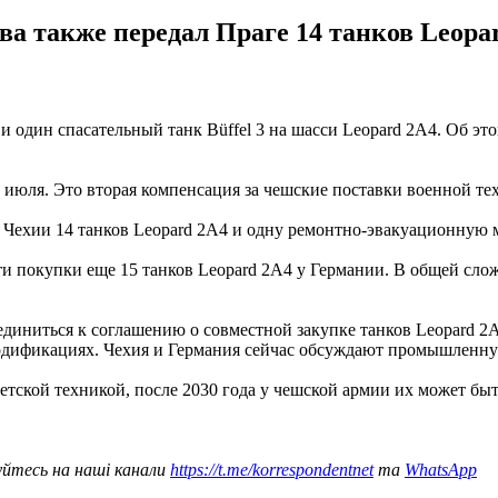
ва также передал Праге 14 танков Leop
и один спасательный танк Büffel 3 на шасси Leopard 2A4. Об эт
 июля. Это вторая компенсация за чешские поставки военной те
 Чехии 14 танков Leopard 2A4 и одну ремонтно-эвакуационную м
 покупки еще 15 танков Leopard 2A4 у Германии. В общей сложн
диниться к соглашению о совместной закупке танков Leopard 2A
 модификациях. Чехия и Германия сейчас обсуждают промышленн
тской техникой, после 2030 года у чешской армии их может быт
уйтесь на наші канали
https://t.me/korrespondentnet
та
WhatsApp