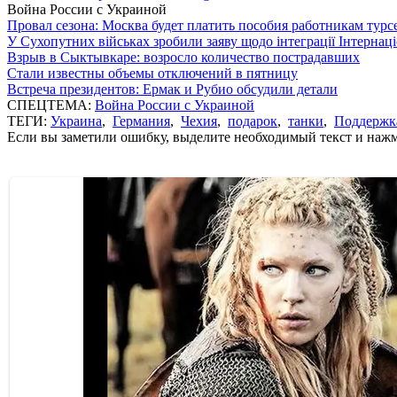
Война России с Украиной
Провал сезона: Москва будет платить пособия работникам тур
У Сухопутних військах зробили заяву щодо інтеграції Інтернац
Взрыв в Сыктывкаре: возросло количество пострадавших
Стали известны объемы отключений в пятницу
Встреча президентов: Ермак и Рубио обсудили детали
СПЕЦТЕМА:
Война России с Украиной
ТЕГИ:
Украина
,
Германия
,
Чехия
,
подарок
,
танки
,
Поддержк
Если вы заметили ошибку, выделите необходимый текст и нажми