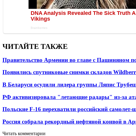
ЧИТАЙТЕ ТАКЖЕ
Правительство Армении во главе с Пашиняном по
Появились спутниковые снимки складов Wildberr
В Беларуси осудили лидера группы Ляпис Трубе
РФ активизировала "летающие радары" из-за а
Польские F-16 перехватили российский самолет-
Россия собрала рекордный нефтяной конвой в Ар
Читать комментарии