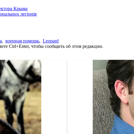
сектора Крыма
іональних легіонів
а
,
военная помощь
,
Leopard
те Ctrl+Enter, чтобы сообщить об этом редакции.