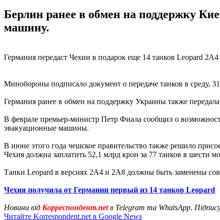
Берлин ранее в обмен на поддержку Кие
машину.
Германия передаст Чехии в подарок еще 14 танков Leopard 2A4 
Минобороны подписало документ о передаче танков в среду, 31
Германия ранее в обмен на поддержку Украины также передала
В феврале премьер-министр Петр Фиала сообщил о возможности
эвакуационные машины.
В июне этого года чешское правительство также решило присое
Чехия должна заплатить 52,1 млрд крон за 77 танков в шести
Танки Leopard в версиях 2A4 и 2A8 должны быть заменены сове
Чехия получила от Германии первый из 14 танков Leopard
Новини від
Корреспондент.net
в Telegram та WhatsApp. Підпис
Читайте Korrespondent.net в Google News