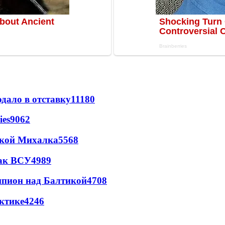
дало в отставку
11180
ies
9062
цкой Михалка
5568
так ВСУ
4989
шпион над Балтикой
4708
ктике
4246