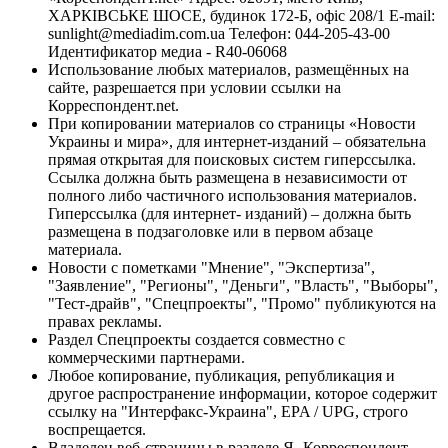
ХАРКІВСЬКЕ ШОСЕ, будинок 172-Б, офіс 208/1 E-mail:
sunlight@mediadim.com.ua
Телефон: 044-205-43-00
Идентификатор медиа - R40-06068
Использование любых материалов, размещённых на
сайте, разрешается при условии ссылки на
Корреспондент.net.
При копировании материалов со страницы «Новости
Украины и мира», для интернет-изданий – обязательна
прямая открытая для поисковых систем гиперссылка.
Ссылка должна быть размещена в независимости от
полного либо частичного использования материалов.
Гиперссылка (для интернет- изданий) – должна быть
размещена в подзаголовке или в первом абзаце
материала.
Новости с пометками "Мнение", "Экспертиза",
"Заявление", "Регионы", "Деньги", "Власть", "Выборы",
"Тест-драйв", "Спецпроекты", "Промо" публикуются на
правах рекламы.
Раздел Спецпроекты создается совместно с
коммерческими партнерами.
Любое копирование, публикация, републикация и
другое распространение информации, которое содержит
ссылку на "Интерфакс-Украина", EPA / UPG, строго
воспрещается.
Владелец веб-страницы в разделе Я- Корреспондент