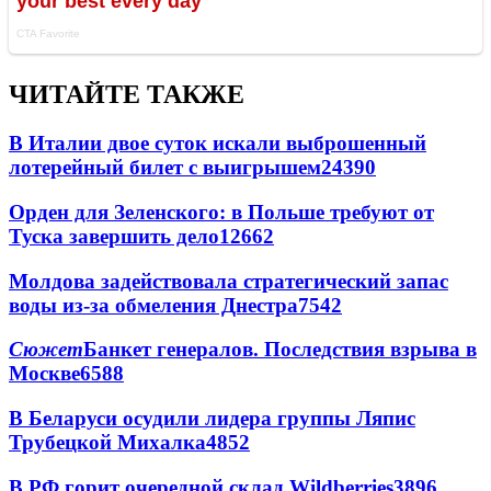
ЧИТАЙТЕ ТАКЖЕ
В Италии двое суток искали выброшенный
лотерейный билет с выигрышем
24390
Орден для Зеленского: в Польше требуют от
Туска завершить дело
12662
Молдова задействовала стратегический запас
воды из-за обмеления Днестра
7542
Сюжет
Банкет генералов. Последствия взрыва в
Москве
6588
В Беларуси осудили лидера группы Ляпис
Трубецкой Михалка
4852
В РФ горит очередной склад Wildberries
3896