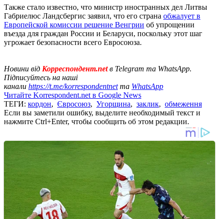
Также стало известно, что министр иностранных дел Литвы
Габриелюс Ландсбергис заявил, что его страна
обжалует в
Европейской комиссии решение Венгрии
об упрощении
въезда для граждан России и Беларуси, поскольку этот шаг
угрожает безопасности всего Евросоюза.
Новини від
Корреспондент.net
в Telegram та WhatsApp.
Підписуйтесь на наші
канали
https://t.me/korrespondentnet
та
WhatsApp
Читайте Korrespondent.net в Google News
ТЕГИ:
кордон
,
Євросоюз
,
Угорщина
,
заклик
,
обмеження
Если вы заметили ошибку, выделите необходимый текст и
нажмите Ctrl+Enter, чтобы сообщить об этом редакции.