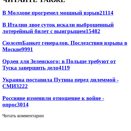
В Молдове прогремел мощный взрыв
21114
В Италии двое суток искали выброшенный
лотерейный билет с выигрышем
15482
Сюжет
Банкет генералов. Последствия взрыва в
Москве
9991
Орден для Зеленского: в Польше требуют от
Туска завершить дело
4119
Украина поставила Путина перед дилеммой -
СМИ
3222
Россияне изменили отношение к войне -
опрос
3014
Читать комментарии