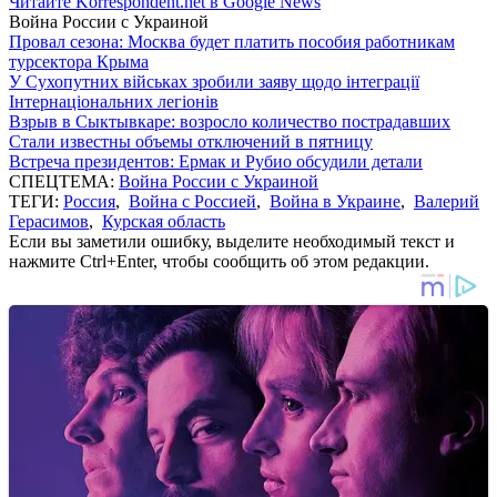
Читайте Korrespondent.net в Google News
Война России с Украиной
Провал сезона: Москва будет платить пособия работникам
турсектора Крыма
У Сухопутних військах зробили заяву щодо інтеграції
Інтернаціональних легіонів
Взрыв в Сыктывкаре: возросло количество пострадавших
Стали известны объемы отключений в пятницу
Встреча президентов: Ермак и Рубио обсудили детали
СПЕЦТЕМА:
Война России с Украиной
ТЕГИ:
Россия
,
Война с Россией
,
Война в Украине
,
Валерий
Герасимов
,
Курская область
Если вы заметили ошибку, выделите необходимый текст и
нажмите Ctrl+Enter, чтобы сообщить об этом редакции.