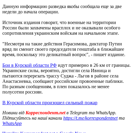
Данную информацию разведка якобы сообщала еще за две
недели до начала операции.
Источник издания говорит, что военные на территории
России были захвачены врасплох и не оказывали особого
сопротивления украинским войскам на начальном этапе.
"Несмотря на такие действия Герасимова, диктатор Путин
вряд ли сменит своего председателя генштаба в ближайшее
время, поскольку это деликатный вопрос", - пишет издание.
Бои в Курской области РФ
идут примерно в 26 км от границы.
Украинские силы, вероятно, достигли села Ивница и
пытаются перерезать трассу Суджа - Льгов в районе села
Анастасиевка, сообщают российские провоенные паблики.
По разным сообщениям, в плен показалось не менее
полусотни россиян.
В Курской области произошел сильный пожар
Новини від
Корреспондент.net
в Telegram та WhatsApp.
Підписуйтесь на наші канали
https://t.me/korrespondentnet
та
WhatsApp