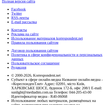
Полная версия сайта
Facebook
Twitter
RSS-ленты
E-mail рассылка
Контакты
Реклама на сайте
Использование материалов korrespondent.net
Правила пользования сайтом
Договор пользования сайтом
Политика в сфере конфиденциальности и персональных
данных
Пользовательское соглашение
Редакция
© 2000-2026, Korrespondent.net
Субъект в сфере онлайн-медиа Название онлайн-медиа -
«КореспонденТ.net» Адрес: 02091, місто Київ,
ХАРКІВСЬКЕ ШОСЕ, будинок 172-Б, офіс 208/1 E-mail:
sunlight@mediadim.com.ua
Телефон: 044-205-43-00
Идентификатор медиа - R40-06068
Использование любых материалов, размещённых на
сайте, разрешается при условии ссылки на