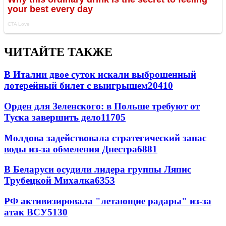
ЧИТАЙТЕ ТАКЖЕ
В Италии двое суток искали выброшенный
лотерейный билет с выигрышем
20410
Орден для Зеленского: в Польше требуют от
Туска завершить дело
11705
Молдова задействовала стратегический запас
воды из-за обмеления Днестра
6881
В Беларуси осудили лидера группы Ляпис
Трубецкой Михалка
6353
РФ активизировала "летающие радары" из-за
атак ВСУ
5130