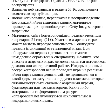
ссылку на "Интерфакс-Украина", EPA / UPG, строго
воспрещается.
Владелец веб-страницы в разделе Я- Корреспондент
является автор публикации.
Любое копирование, перепечатка и воспроизведение
фотографий и/или аудиовизуальных материалов,
принадлежащих правообладателю Getty Images, строго
запрещено.
Материалы сайта korrespondent.net предназначены для
лиц старше 21 года (21+). Участие в азартных играх
может вызвать игровую зависимость. Соблюдайте
правила (принципы) ответственной игры. При
обнаружении первых признаков зависимости
немедленно обратитесь к специалисту. Помните, что
участие в азартных играх не может являться источником
доходов или альтернативой работе. Информационный
ресурс korrespondent.net не проводит игры на реальные
и/или виртуальные деньги, сайт не принимает ни в
какой форме оплату ставок и других платежей, которые
связаны/могут быть связаны с азартными играми,
букмекерами или тотализаторами. Какие-либо
материалы на информационном ресурсе
korrespondent.net публикуются исключительно в
информационных целях.