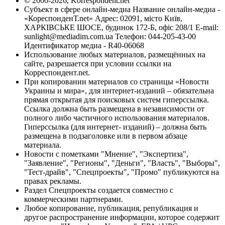
© 2000-2026, Korrespondent.net
Субъект в сфере онлайн-медиа Название онлайн-медиа -
«КореспонденТ.net» Адрес: 02091, місто Київ,
ХАРКІВСЬКЕ ШОСЕ, будинок 172-Б, офіс 208/1 E-mail:
sunlight@mediadim.com.ua
Телефон: 044-205-43-00
Идентификатор медиа - R40-06068
Использование любых материалов, размещённых на
сайте, разрешается при условии ссылки на
Корреспондент.net.
При копировании материалов со страницы «Новости
Украины и мира», для интернет-изданий – обязательна
прямая открытая для поисковых систем гиперссылка.
Ссылка должна быть размещена в независимости от
полного либо частичного использования материалов.
Гиперссылка (для интернет- изданий) – должна быть
размещена в подзаголовке или в первом абзаце
материала.
Новости с пометками "Мнение", "Экспертиза",
"Заявление", "Регионы", "Деньги", "Власть", "Выборы",
"Тест-драйв", "Спецпроекты", "Промо" публикуются на
правах рекламы.
Раздел Спецпроекты создается совместно с
коммерческими партнерами.
Любое копирование, публикация, републикация и
другое распространение информации, которое содержит