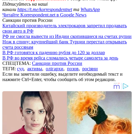
Підписуйтесь на наші
канали
https://t.me/korrespondentnet
та
WhatsApp
Читайте Korrespondent.net в Google News
Санкции против России
Китайский производитель электрокаров запретил продавать
свои авто в РФ
РФ не смогла вывести из Индии скопившиеся на счетах рупии
Нож в спину: крупнейший банк Турции перестал открывать
счета россянам
В РФ готовятся к падению рубля до 120 за доллар
В РФ во время рейса сломались четыре самолета за день
СПЕЦТЕМА:
Санкции против России
ТЕГИ:
суд
,
активы
,
олігархи
,
позов
,
росіяни
Если вы заметили ошибку, выделите необходимый текст и
нажмите Ctrl+Enter, чтобы сообщить об этом редакции.