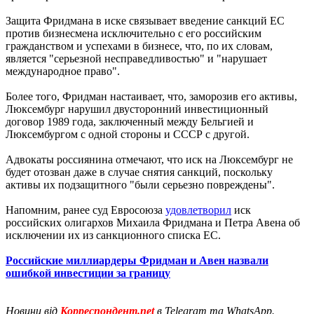
Защита Фридмана в иске связывает введение санкций ЕС
против бизнесмена исключительно с его российским
гражданством и успехами в бизнесе, что, по их словам,
является "серьезной несправедливостью" и "нарушает
международное право".
Более того, Фридман настаивает, что, заморозив его активы,
Люксембург нарушил двусторонний инвестиционный
договор 1989 года, заключенный между Бельгией и
Люксембургом с одной стороны и СССР с другой.
Адвокаты россиянина отмечают, что иск на Люксембург не
будет отозван даже в случае снятия санкций, поскольку
активы их подзащитного "были серьезно повреждены".
Напомним, ранее суд Евросоюза
удовлетворил
иск
российских олигархов Михаила Фридмана и Петра Авена об
исключении их из санкционного списка ЕС.
Российские миллиардеры Фридман и Авен назвали
ошибкой инвестиции за границу
Новини від
Корреспондент.net
в Telegram та WhatsApp.