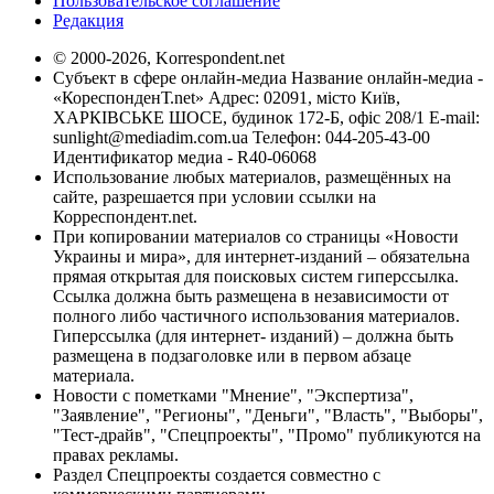
Пользовательское соглашение
Редакция
© 2000-2026, Korrespondent.net
Субъект в сфере онлайн-медиа Название онлайн-медиа -
«КореспонденТ.net» Адрес: 02091, місто Київ,
ХАРКІВСЬКЕ ШОСЕ, будинок 172-Б, офіс 208/1 E-mail:
sunlight@mediadim.com.ua
Телефон: 044-205-43-00
Идентификатор медиа - R40-06068
Использование любых материалов, размещённых на
сайте, разрешается при условии ссылки на
Корреспондент.net.
При копировании материалов со страницы «Новости
Украины и мира», для интернет-изданий – обязательна
прямая открытая для поисковых систем гиперссылка.
Ссылка должна быть размещена в независимости от
полного либо частичного использования материалов.
Гиперссылка (для интернет- изданий) – должна быть
размещена в подзаголовке или в первом абзаце
материала.
Новости с пометками "Мнение", "Экспертиза",
"Заявление", "Регионы", "Деньги", "Власть", "Выборы",
"Тест-драйв", "Спецпроекты", "Промо" публикуются на
правах рекламы.
Раздел Спецпроекты создается совместно с