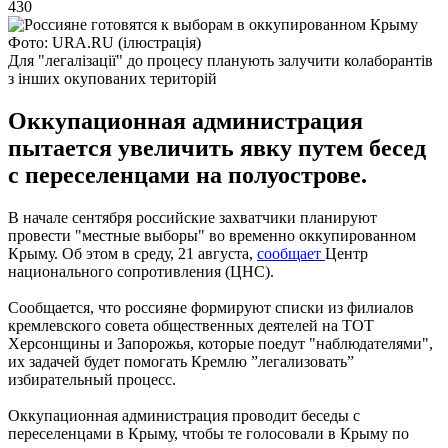
430
Фото: URA.RU (ілюстрація)
Для "легалізації" до процесу планують залучити колаборантів
з інших окупованих територій
Оккупационная администрация
пытается увеличить явку путем бесед
с переселенцами на полуострове.
В начале сентября российские захватчики планируют
провести "местные выборы" во временно оккупированном
Крыму. Об этом в среду, 21 августа,
сообщает
Центр
национального сопротивления (ЦНС).
Сообщается, что россияне формируют списки из филиалов
кремлевского совета общественных деятелей на ТОТ
Херсонщины и Запорожья, которые поедут "наблюдателями",
их задачей будет помогать Кремлю ”легализовать”
избирательный процесс.
Оккупационная администрация проводит беседы с
переселенцами в Крыму, чтобы те голосовали в Крыму по