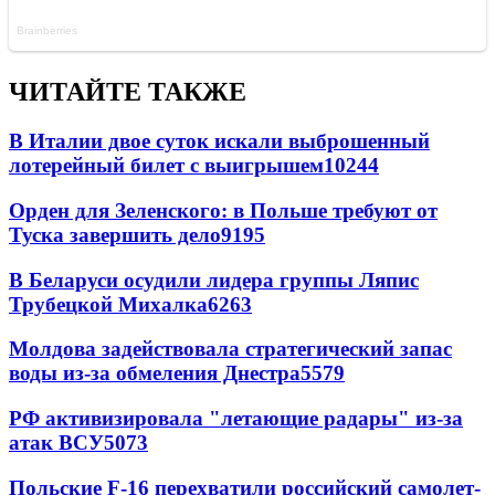
ЧИТАЙТЕ ТАКЖЕ
В Италии двое суток искали выброшенный
лотерейный билет с выигрышем
10244
Орден для Зеленского: в Польше требуют от
Туска завершить дело
9195
В Беларуси осудили лидера группы Ляпис
Трубецкой Михалка
6263
Молдова задействовала стратегический запас
воды из-за обмеления Днестра
5579
РФ активизировала "летающие радары" из-за
атак ВСУ
5073
Польские F-16 перехватили российский самолет-