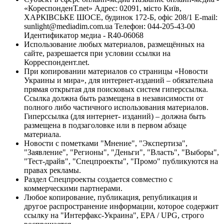
«КореспонденТ.net» Адрес: 02091, місто Київ,
ХАРКІВСЬКЕ ШОСЕ, будинок 172-Б, офіс 208/1 E-mail:
sunlight@mediadim.com.ua
Телефон: 044-205-43-00
Идентификатор медиа - R40-06068
Использование любых материалов, размещённых на
сайте, разрешается при условии ссылки на
Корреспондент.net.
При копировании материалов со страницы «Новости
Украины и мира», для интернет-изданий – обязательна
прямая открытая для поисковых систем гиперссылка.
Ссылка должна быть размещена в независимости от
полного либо частичного использования материалов.
Гиперссылка (для интернет- изданий) – должна быть
размещена в подзаголовке или в первом абзаце
материала.
Новости с пометками "Мнение", "Экспертиза",
"Заявление", "Регионы", "Деньги", "Власть", "Выборы",
"Тест-драйв", "Спецпроекты", "Промо" публикуются на
правах рекламы.
Раздел Спецпроекты создается совместно с
коммерческими партнерами.
Любое копирование, публикация, републикация и
другое распространение информации, которое содержит
ссылку на "Интерфакс-Украина", EPA / UPG, строго