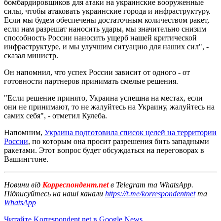
бомбардировщиков для атаки на украинские вооруженные
силы, чтобы атаковать украинские города и инфраструктуру.
Если мы будем обеспечены достаточным количеством ракет,
если нам разрешат наносить удары, мы значительно снизим
способность России наносить ущерб нашей критической
инфраструктуре, и мы улучшим ситуацию для наших сил", -
сказал министр.
Он напомнил, что успех России зависит от одного - от
готовности партнеров принимать смелые решения.
"Если решение принято, Украина успешна на местах, если
они не принимают, то не жалуйтесь на Украину, жалуйтесь на
самих себя", - отметил Кулеба.
Напомним,
Украина подготовила список целей на территории
России
, по которым она просит разрешения бить западными
ракетами. Этот вопрос будет обсуждаться на переговорах в
Вашингтоне.
Новини від
Корреспондент.net
в Telegram та WhatsApp.
Підписуйтесь на наші канали
https://t.me/korrespondentnet
та
WhatsApp
Читайте Korrespondent.net в Google News