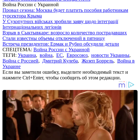
Война России с Украиной
Провал сезона: Москва будет платить пособия работникам
турсектора Крыма
У Сухопутних військах зробили заяву щодо інтеграції
Інтернаціональних легіонів
Взрыв в Сыктывкаре: возросло количество пострадавших
Стали известны объемы отключений в пятницу
Встреча президентов: Ермак и Рубио обсудили детали
СПЕЦТЕМА:
Война России с Украиной
ТЕГИ:
Украина
,
война
,
ЕС
,
Евросоюз
,
новости Украины
,
Война с Россией
,
Дмитрий Кулеба
,
Жозеп Боррель
,
Война в
Украине
Если вы заметили ошибку, выделите необходимый текст и
нажмите Ctrl+Enter, чтобы сообщить об этом редакции.