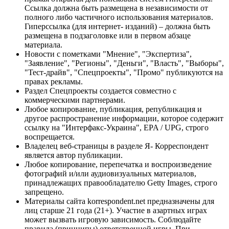
Ссылка должна быть размещена в независимости от
полного либо частичного использования материалов.
Гиперссылка (для интернет- изданий) – должна быть
размещена в подзаголовке или в первом абзаце
материала.
Новости с пометками "Мнение", "Экспертиза",
"Заявление", "Регионы", "Деньги", "Власть", "Выборы",
"Тест-драйв", "Спецпроекты", "Промо" публикуются на
правах рекламы.
Раздел Спецпроекты создается совместно с
коммерческими партнерами.
Любое копирование, публикация, републикация и
другое распространение информации, которое содержит
ссылку на "Интерфакс-Украина", EPA / UPG, строго
воспрещается.
Владелец веб-страницы в разделе Я- Корреспондент
является автор публикации.
Любое копирование, перепечатка и воспроизведение
фотографий и/или аудиовизуальных материалов,
принадлежащих правообладателю Getty Images, строго
запрещено.
Материалы сайта korrespondent.net предназначены для
лиц старше 21 года (21+). Участие в азартных играх
может вызвать игровую зависимость. Соблюдайте
правила (принципы) ответственной игры. При