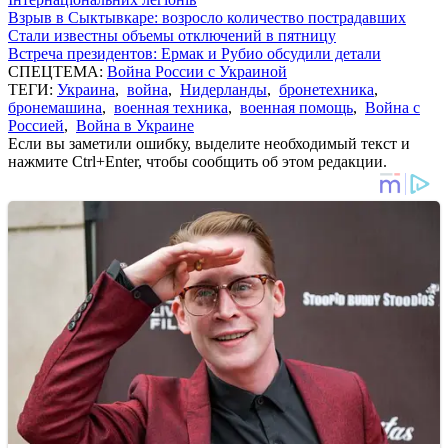
Взрыв в Сыктывкаре: возросло количество пострадавших
Стали известны объемы отключений в пятницу
Встреча президентов: Ермак и Рубио обсудили детали
СПЕЦТЕМА:
Война России с Украиной
ТЕГИ:
Украина
,
война
,
Нидерланды
,
бронетехника
,
бронемашина
,
военная техника
,
военная помощь
,
Война с
Россией
,
Война в Украине
Если вы заметили ошибку, выделите необходимый текст и
нажмите Ctrl+Enter, чтобы сообщить об этом редакции.