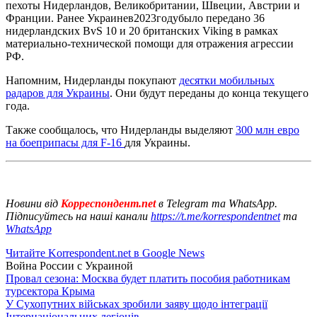
пехоты Нидерландов, Великобритании, Швеции, Австрии и
Франции. Ранее Украинев2023годубыло передано 36
нидерландских BvS 10 и 20 британских Viking в рамках
материально-технической помощи для отражения агрессии
РФ.
Напомним, Нидерланды покупают
десятки мобильных
радаров для Украины
. Они будут переданы до конца текущего
года.
Также сообщалось, что Нидерланды выделяют
300 млн евро
на боеприпасы для F-16
для Украины.
Новини від
Корреспондент.net
в Telegram та WhatsApp.
Підписуйтесь на наші канали
https://t.me/korrespondentnet
та
WhatsApp
Читайте Korrespondent.net в Google News
Война России с Украиной
Провал сезона: Москва будет платить пособия работникам
турсектора Крыма
У Сухопутних військах зробили заяву щодо інтеграції
Інтернаціональних легіонів