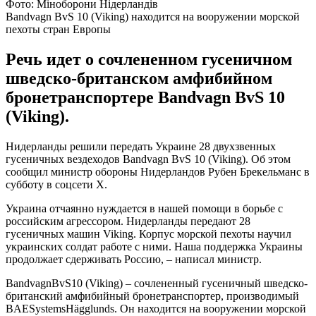
Фото: Міноборони Нідерландів
Bandvagn BvS 10 (Viking) находится на вооружении морской
пехоты стран Европы
Речь идет о сочлененном гусеничном
шведско-британском амфибийном
бронетранспортере Bandvagn BvS 10
(Viking).
Нидерланды решили передать Украине 28 двухзвенных
гусеничных вездеходов Bandvagn BvS 10 (Viking). Об этом
сообщил министр обороны Нидерландов Рубен Брекельманс в
субботу в соцсети Х.
Украина отчаянно нуждается в нашей помощи в борьбе с
российским агрессором. Нидерланды передают 28
гусеничных машин Viking. Корпус морской пехоты научил
украинских солдат работе с ними. Наша поддержка Украины
продолжает сдерживать Россию, – написал министр.
BandvagnBvS10 (Viking) – сочлененный гусеничный шведско-
британский амфибийный бронетранспортер, производимый
BAESystemsHägglunds. Он находится на вооружении морской