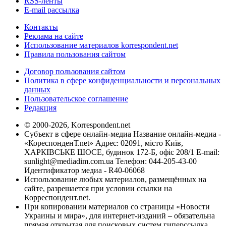
RSS-ленты
E-mail рассылка
Контакты
Реклама на сайте
Использование материалов korrespondent.net
Правила пользования сайтом
Договор пользования сайтом
Политика в сфере конфиденциальности и персональных
данных
Пользовательское соглашение
Редакция
© 2000-2026, Korrespondent.net
Субъект в сфере онлайн-медиа Название онлайн-медиа -
«КореспонденТ.net» Адрес: 02091, місто Київ,
ХАРКІВСЬКЕ ШОСЕ, будинок 172-Б, офіс 208/1 E-mail:
sunlight@mediadim.com.ua
Телефон: 044-205-43-00
Идентификатор медиа - R40-06068
Использование любых материалов, размещённых на
сайте, разрешается при условии ссылки на
Корреспондент.net.
При копировании материалов со страницы «Новости
Украины и мира», для интернет-изданий – обязательна
прямая открытая для поисковых систем гиперссылка.