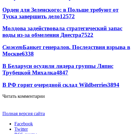
Орден для Зеленского: в Польше требуют от
Туска завершить дело
12572
Молдова задействовала стратегический запас
воды из-за обмеления Днестра
7522
Сюжет
Банкет генералов. Последствия взрыва в
Москве
6338
В Беларуси осудили лидера группы Ляпис
Трубецкой Михалка
4847
В РФ горит очередной склад Wildberries
3894
Читать комментарии
Полная версия сайта
Facebook
Twitter