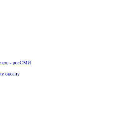
ников - росСМИ
му океану