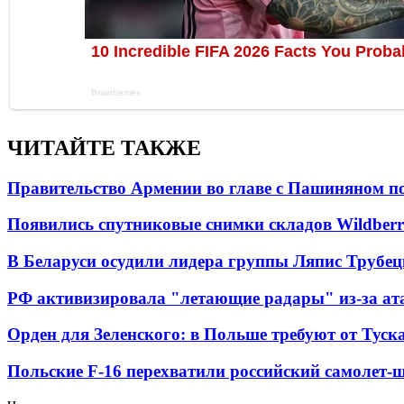
ЧИТАЙТЕ ТАКЖЕ
Правительство Армении во главе с Пашиняном по
Появились спутниковые снимки складов Wildberr
В Беларуси осудили лидера группы Ляпис Трубе
РФ активизировала "летающие радары" из-за а
Орден для Зеленского: в Польше требуют от Туск
Польские F-16 перехватили российский самолет-