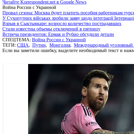
Читайте Korrespondent.net в Google News
Война России с Украиной
Провал сезона: Москва будет платить пособия работникам тур
У Сухопутних військах зробили заяву щодо інтеграції Інтернац
Взрыв в Сыктывкаре: возросло количество пострадавших
Стали известны объемы отключений в пятницу
Встреча президентов: Ермак и Рубио обсудили детали
СПЕЦТЕМА:
Война России с Украиной
ТЕГИ:
США
,
Путин
,
Монголия
,
Международный уголовный 
Если вы заметили ошибку, выделите необходимый текст и нажми