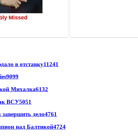
дало в отставку
11241
ies
9099
цкой Михалка
6132
так ВСУ
5051
а завершить дело
4761
шпион над Балтикой
4724