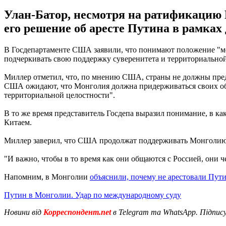
Улан-Батор, несмотря на ратификацию 
его решение об аресте Путина в рамках
В Госдепартаменте США заявили, что понимают положение "меж
подчеркивать свою поддержку суверенитета и территориальной
Миллер отметил, что, по мнению США, страны не должны пре
США ожидают, что Монголия должна придерживаться своих обя
территориальной целостности".
В то же время представитель Госдепа выразил понимание, в ка
Китаем.
Миллер заверил, что США продолжат поддерживать Монголию, 
"И важно, чтобы в то время как они общаются с Россией, они 
Напомним, в Монголии
объяснили, почему не арестовали Пут
Путин в Монголии. Удар по международному суду
Новини від
Корреспондент.net
в Telegram та WhatsApp. Підпис