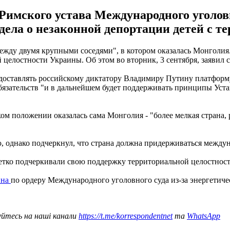
Римского устава Международного уголов
 дела о незаконной депортации детей с 
ду двумя крупными соседями", в котором оказалась Монголия. 
 целостности Украины. Об этом во вторник, 3 сентября, заяви
доставлять российскому диктатору Владимиру Путину платформ
зательств "и в дальнейшем будет поддерживать принципы Устав
ком положении оказалась сама Монголия - "более мелкая страна
однако подчеркнул, что страна должна придерживаться междун
четко подчеркивали свою поддержку территориальной целостност
ина
по ордеру Международного уголовного суда из-за энергетиче
уйтесь на наші канали
https://t.me/korrespondentnet
та
WhatsApp