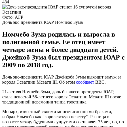
484
Фото: AFP
Дочь экс-президента ЮАР Номчебо Зума
Номчебо Зума родилась и выросла в
полигамной семье. Ее отец имеет
четыре жены и более двадцати детей.
Джейкоб Зума был президентом ЮАР с
2009 по 2018 год.
Дочь экс-президента ЮАР Джейкоба Зумы выходит замуж за
короля Эсватини Мсвати III. Об этом
сообщает
BBC.
21-летняя Номчебо Зума, дочь бывшего президента ЮАР,
стала невестой 56-летнего короля Эсватини Мсвати III после
традиционной церемонии танца тростника.
Монарх, известный своими многочисленными браками,
избрал Номчебо как "королевскую невесту". Разница в
возрасте между будущими супругами составляет 35 лет, но, по
словам представителей страны, их брак основывается на