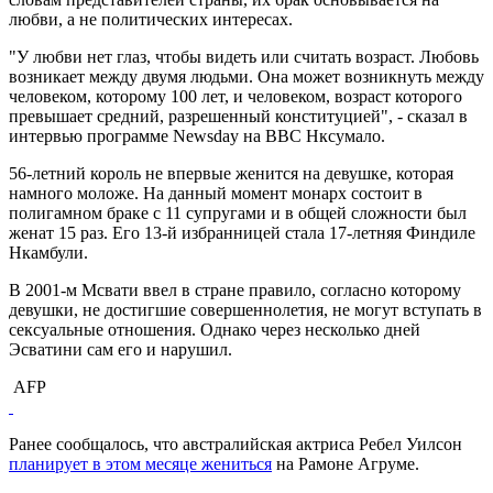
любви, а не политических интересах.
"У любви нет глаз, чтобы видеть или считать возраст. Любовь
возникает между двумя людьми. Она может возникнуть между
человеком, которому 100 лет, и человеком, возраст которого
превышает средний, разрешенный конституцией", - сказал в
интервью программе Newsday на BBC Нксумало.
56-летний король не впервые женится на девушке, которая
намного моложе. На данный момент монарх состоит в
полигамном браке с 11 супругами и в общей сложности был
женат 15 раз. Его 13-й избранницей стала 17-летняя Финдиле
Нкамбули.
В 2001-м Мсвати ввел в стране правило, согласно которому
девушки, не достигшие совершеннолетия, не могут вступать в
сексуальные отношения. Однако через несколько дней
Эсватини сам его и нарушил.
AFP
Ранее сообщалось, что австралийская актриса Ребел Уилсон
планирует в этом месяце жениться
на Рамоне Агруме.