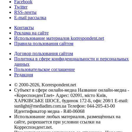
Facebook
Twitter
RSS-ленты
E-mail рассылка
Контакты
Реклама на сайте
Использование материалов korrespondent.net
Правила пользования сайтом
Договор пользования сайтом
Политика в сфере конфиденциальности и персональных
данных
Пользовательское соглашение
Редакция
© 2000-2026, Korrespondent.net
Субъект в сфере онлайн-медиа Название онлайн-медиа -
«КореспонденТ.net» Адрес: 02091, місто Київ,
ХАРКІВСЬКЕ ШОСЕ, будинок 172-Б, офіс 208/1 E-mail:
sunlight@mediadim.com.ua
Телефон: 044-205-43-00
Идентификатор медиа - R40-06068
Использование любых материалов, размещённых на
сайте, разрешается при условии ссылки на
Корреспондент.net.