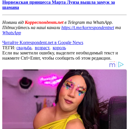
Норвежская принцесса Марта Луиза вышла замуж за
шамана
Новини від
Корреспондент.net
в Telegram та WhatsApp.
Підписуйтесь на наші канали
https://t.me/korrespondentnet
та
WhatsApp
Читайте Korrespondent.net в Google News
ТЕГИ:
свадьба
,
возраст
,
король
Если вы заметили ошибку, выделите необходимый текст и
нажмите Ctrl+Enter, чтобы сообщить об этом редакции.