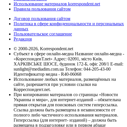
Использование материалов korrespondent.net
Правила пользования сайтом
Договор пользования сайтом
Политика в сфере конфиденциальности и персональных
данных
Пользовательское соглашение
Редакция
© 2000-2026, Korrespondent.net
Субъект в сфере онлайн-медиа Название онлайн-медиа -
«КореспонденТ.net» Адрес: 02091, місто Київ,
ХАРКІВСЬКЕ ШОСЕ, будинок 172-Б, офіс 208/1 E-mail:
sunlight@mediadim.com.ua
Телефон: 044-205-43-00
Идентификатор медиа - R40-06068
Использование любых материалов, размещённых на
сайте, разрешается при условии ссылки на
Корреспондент.net.
При копировании материалов со страницы «Новости
Украины и мира», для интернет-изданий – обязательна
прямая открытая для поисковых систем гиперссылка.
Ссылка должна быть размещена в независимости от
полного либо частичного использования материалов.
Гиперссылка (для интернет- изданий) – должна быть
размещена в подзаголовке или в первом абзаце