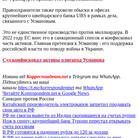
Правоохранители также провели обыски в офисах
крупнейшего швейцарского банка UBS в рамках дела,
связанного с Усмановым.
Это не единственное производство против миллиардера. В
2022 году ЕС внес его в санкционный список и конфисковал
часть активов. Главная претензия к Усманову - его поддержка
российской власти по поводу войны в Украине.
Суд конфисковал активы олигарха Усманова
Новини від
Корреспондент.net
в Telegram та WhatsApp.
Підписуйтесь на наші
канали
https://t.me/korrespondentnet
та
WhatsApp
Читайте Korrespondent.net в Google News
Санкции против России
Китайский производитель электрокаров запретил продавать
свои авто в РФ
РФ не смогла вывести из Индии скопившиеся на счетах рупии
Нож в спину: крупнейший банк Турции перестал открывать
счета россянам
В РФ готовятся к падению рубля до 120 за доллар
В РФ во время рейса сломались четыре самолета за день