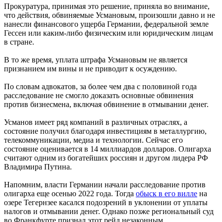
Прокуратура, принимая это решение, приняла во внимание,
что действия, обвиняемые Усмановым, произошли давно и не
нанесли финансового ущерба Германии, федеральной земле
Гессен или каким-либо физическим или юридическим лицам
в стране.
В то же время, уплата штрафа Усмановым не является
признанием им вины и не приводит к осуждению.
По словам адвокатов, за более чем два с половиной года
расследование не смогло доказать основные обвинения
против бизнесмена, включая обвинение в отмывании денег.
Усманов имеет ряд компаний в различных отраслях, а
состояние получил благодаря инвестициям в металлургию,
телекоммуникации, медиа и технологии. Сейчас его
состояние оценивается в 14 миллиардов долларов. Олигарха
считают одним из богатейших россиян и другом лидера РФ
Владимира Путина.
Напомним, власти Германии начали расследование против
олигарха еще осенью 2022 года. Тогда
обыск в его вилле
на
озере Тегернзее касался подозрений в уклонении от уплаты
налогов и отмывании денег. Однако позже региональный суд
во Франкфурте признал этот рейд незаконным.