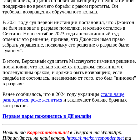
завершились, и Джонсон обвинял женщину в недостаточной
поддержке во время его борьбы с раком простаты. Он
требовал возвращения обручального кольца.
В 2021 году суд первой инстанции постановил, что Джонсон
не был виноват в разрыве помолвки, и кольцо осталось в
Сеттино. Но в сентябре 2023 года апелляционный суд
отменил это решение, признав, что Джонсон имел право
забрать украшение, поскольку его решение о разрыве было
"умным".
В итоге, Верховный суд штата Массачусетс изменил решение,
постановив, что кольцо является подарком, связанным с
последующим браком, и должно быть возвращено, если
свадьба не состоялась, независимо от того, кто был "виновен"
в разрыве.
Ранее сообщалось, что в 2024 году украинцы
стали чаще
разводиться, реже жениться
и заключают больше брачных
контрактов.
Первые пары поженились в Дії онлайн
Новини від
Корреспондент.net
в Telegram та WhatsApp.
Підписуйтесь на наші канали
https://t.me/korrespondentnet
та