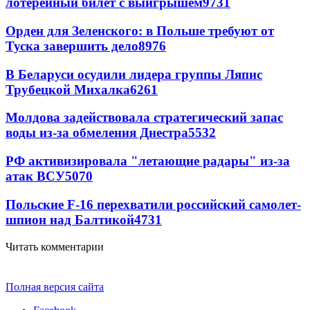
лотерейный билет с выигрышем
9731
Орден для Зеленского: в Польше требуют от
Туска завершить дело
8976
В Беларуси осудили лидера группы Ляпис
Трубецкой Михалка
6261
Молдова задействовала стратегический запас
воды из-за обмеления Днестра
5532
РФ активизировала "летающие радары" из-за
атак ВСУ
5070
Польские F-16 перехватили российский самолет-
шпион над Балтикой
4731
Читать комментарии
Полная версия сайта