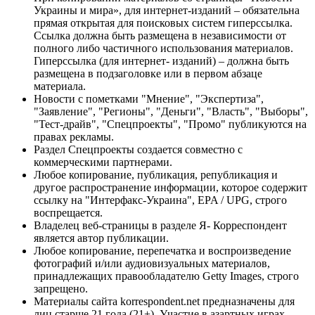
Украины и мира», для интернет-изданий – обязательна
прямая открытая для поисковых систем гиперссылка.
Ссылка должна быть размещена в независимости от
полного либо частичного использования материалов.
Гиперссылка (для интернет- изданий) – должна быть
размещена в подзаголовке или в первом абзаце
материала.
Новости с пометками "Мнение", "Экспертиза",
"Заявление", "Регионы", "Деньги", "Власть", "Выборы",
"Тест-драйв", "Спецпроекты", "Промо" публикуются на
правах рекламы.
Раздел Спецпроекты создается совместно с
коммерческими партнерами.
Любое копирование, публикация, републикация и
другое распространение информации, которое содержит
ссылку на "Интерфакс-Украина", EPA / UPG, строго
воспрещается.
Владелец веб-страницы в разделе Я- Корреспондент
является автор публикации.
Любое копирование, перепечатка и воспроизведение
фотографий и/или аудиовизуальных материалов,
принадлежащих правообладателю Getty Images, строго
запрещено.
Материалы сайта korrespondent.net предназначены для
лиц старше 21 года (21+). Участие в азартных играх