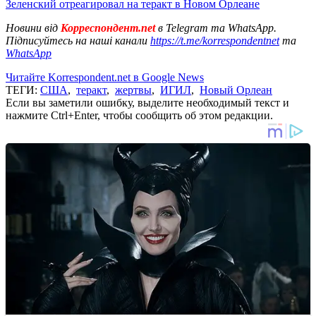
Зеленский отреагировал на теракт в Новом Орлеане
Новини від
Корреспондент.net
в Telegram та WhatsApp.
Підписуйтесь на наші канали
https://t.me/korrespondentnet
та
WhatsApp
Читайте Korrespondent.net в Google News
ТЕГИ:
США
,
теракт
,
жертвы
,
ИГИЛ
,
Новый Орлеан
Если вы заметили ошибку, выделите необходимый текст и
нажмите Ctrl+Enter, чтобы сообщить об этом редакции.