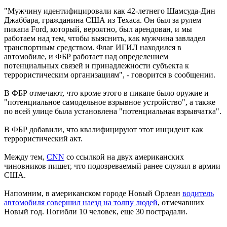
"Мужчину идентифицировали как 42-летнего Шамсуда-Дин
Джаббара, гражданина США из Техаса. Он был за рулем
пикапа Ford, который, вероятно, был арендован, и мы
работаем над тем, чтобы выяснить, как мужчина завладел
транспортным средством. Флаг ИГИЛ находился в
автомобиле, и ФБР работает над определением
потенциальных связей и принадлежности субъекта к
террористическим организациям", - говорится в сообщении.
В ФБР отмечают, что кроме этого в пикапе было оружие и
"потенциальное самодельное взрывное устройство", а также
по всей улице была установлена ​​"потенциальная взрывчатка".
В ФБР добавили, что квалифицируют этот инцидент как
террористический акт.
Между тем,
CNN
со ссылкой на двух американских
чиновников пишет, что подозреваемый ранее служил в армии
США.
Напомним, в американском городе Новый Орлеан
водитель
автомобиля совершил наезд на толпу людей
, отмечавших
Новый год. Погибли 10 человек, еще 30 пострадали.