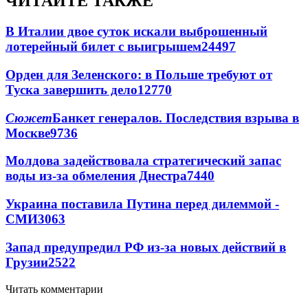
ЧИТАЙТЕ ТАКЖЕ
В Италии двое суток искали выброшенный
лотерейный билет с выигрышем
24497
Орден для Зеленского: в Польше требуют от
Туска завершить дело
12770
Сюжет
Банкет генералов. Последствия взрыва в
Москве
9736
Молдова задействовала стратегический запас
воды из-за обмеления Днестра
7440
Украина поставила Путина перед дилеммой -
СМИ
3063
Запад предупредил РФ из-за новых действий в
Грузии
2522
Читать комментарии