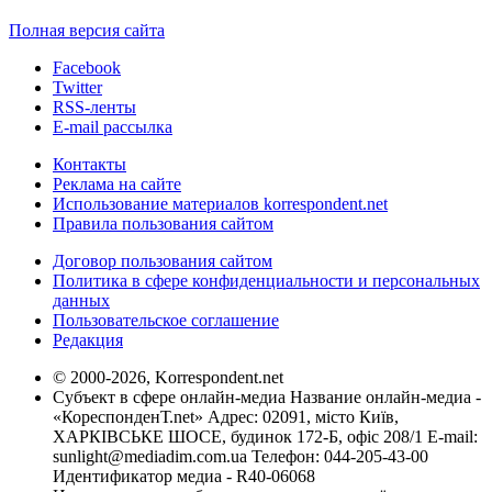
Полная версия сайта
Facebook
Twitter
RSS-ленты
E-mail рассылка
Контакты
Реклама на сайте
Использование материалов korrespondent.net
Правила пользования сайтом
Договор пользования сайтом
Политика в сфере конфиденциальности и персональных
данных
Пользовательское соглашение
Редакция
© 2000-2026, Korrespondent.net
Субъект в сфере онлайн-медиа Название онлайн-медиа -
«КореспонденТ.net» Адрес: 02091, місто Київ,
ХАРКІВСЬКЕ ШОСЕ, будинок 172-Б, офіс 208/1 E-mail:
sunlight@mediadim.com.ua
Телефон: 044-205-43-00
Идентификатор медиа - R40-06068