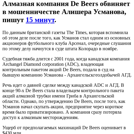
Алмазная компания De Beers обвиняет
в мошенничестве Алишера Усманова,
пишут
15 минут
.
По данным британской газеты The Times, которая вспомнила
об этом деле после того, как Усманов стал одним из основных
акционеров футбольного клуба Арсенал, очередные слушания
по этому делу начнутся в суде штата Колорадо в ноябре.
Судебная тяжба длится с 2001 года, когда канадская компания
Archangel Diamond corporation (ADC), владеющая
контрольным пакетом акций De Beers, подала в суд на
бывшую компанию Усманова - Архангельскгеолдобычей АГД.
Речь идет о давней сделке между канадской ADC и АГД. В
конце 90-х De Beers стала владельцем контрольного пакета
акций алмазной трубки имени Гриба в Архангельской
области. Однако, по утверждению De Beers, после того, как
Усманов начал скупать акции, предприятие через короткое
время было приватизировано. А компания сразу потеряла
доступ к алмазным месторождениям.
Ущерб от предполагаемых махинаций De Beers оценивает в
$430 млн.