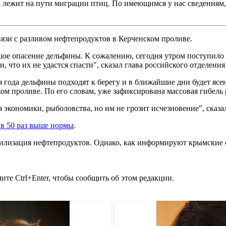
 лежит на пути миграции птиц. По имеющимся у нас сведениям, р
вязи с разливом нефтепродуктов в Керченском проливе.
шое опасение дельфины. К сожалению, сегодня утром поступило
и, что их не удастся спасти", сказал глава российского отделе
мя года дельфины подходят к берегу и в ближайшие дни будет яс
ом проливе. По его словам, уже зафиксирована массовая гибель 
 экономики, рыболовства, но им не грозит исчезновение", сказа
 в 50 раз выше нормы
.
тилизация нефтепродуктов. Однако, как информируют крымские 
те Ctrl+Enter, чтобы сообщить об этом редакции.