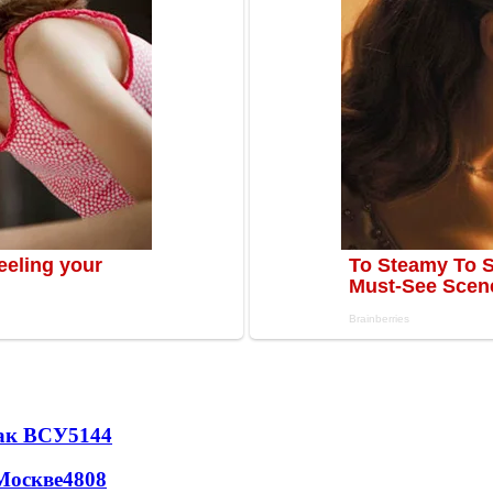
так ВСУ
5144
Москве
4808