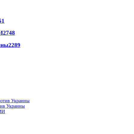
51
И
2748
йны
2289
тив Украины
СМИ