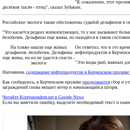
"К сожалению, этот пролив
десятков тысяч - птиц", сказал Зубакин.
Российские экологи также обеспокоены судьбой дельфинов в с
"Что касается редких млекопитающих, то у нас вызывают боль
белобочек. Дельфины еще живы, но находятся в таком состояни
На пляже нашли еще живых
Он отметил, что в это вре
дельфинов -белобочек. Дельфины
нефтепродуктов в Керченск
еще живы, но их не удастся спасти -
"Эти виды рыб, важных для
экологи
Напомним,
содержание нефтепродуктов в Керченском проливе
Как сообщалось, в Керченском проливе
продолжается
сбор и у
заграждений снова мешает ветер и начинающийся шторм.
Читайте Korrespondent.net в Google News
Если вы заметили ошибку, выделите необходимый текст и нажми