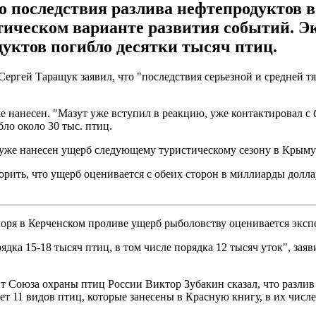
о последствия разлива нефтепродуктов в
тическом варианте развития событий. Э
дуктов погибло десятки тысяч птиц.
ргей Таращук заявил, что "последствия серьезной и средней тя
нанесен. "Мазут уже вступил в реакцию, уже контактировал с б
ло около 30 тыс. птиц.
е уже нанесен ущерб следующему туристическому сезону в Крым
рить, что ущерб оценивается с обеих сторон в миллиарды доллар
моря в Керченском проливе ущерб рыболовству оценивается экспе
ядка 15-18 тысяч птиц, в том числе порядка 12 тысяч уток", за
т Союза охраны птиц России Виктор Зубакин сказал, что разлив 
ет 11 видов птиц, которые занесены в Красную книгу, в их числ