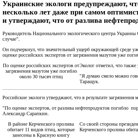
Украинские экологи предупреждают, чт
несколько лет даже при самом оптимис
и утверждают, что от разлива нефтепро
Руководитель Национального экологического центра Украины Се
случае".
Он подчеркнул, что значительный ущерб окружающей среде уже 
оценке российских экспертов от загрязнения мазутом уже погиб
По оценке российских экспертов от
Эколог отметил, что такж
загрязнения мазутом уже погибло
"Я думаю смело можно гово
около 30 тысяч птиц
Таращук.
Российские экологи утверджают, что в результате загрязнения 
"По оценке экспертов, от разлива нефтепродуктов погибло пор
Александр Сарапкин.
В районе Керченского пролива
Со своей стороны президен
обитает 11 видов птиц, которые
Керченского пролива обита
занесены в Красную книгу