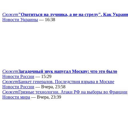
Сюжет
"Охотиться на лучника, а не на стрелу". Как Украи
Новости Украины
— 16:38
Сюжет
Загадочный звук напугал Москву: что это было
Новости России
— 15:29
Сюжет
Банкет генералов. Последствия взрыва в Москве
Новости России
— Вчера, 23:58
Сюжет
Грязные технологии. Атаки РФ на выборы во Франции
Новости мира
— Вчера, 23:39