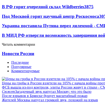
В РФ горит очередной склад Wildberries
3875
Под Москвой горит научный центр Роскосмоса
30
Украина поставила Путина перед дилеммой - СМ
В МИД РФ отвергли возможность завершения во
Читать комментарии
Новости России
Последние
Популярные
Комментируемые
Цены на гробы в России взлетели на 105% с начала войны про
ФСБ вышла из-под контроля, элиты России живут в страхе - 
Сюжет
Загадочный звук напугал Москву: что это было
После взрывов в Брянске бушует масштабный пожар
Жителей Москвы напугал громкий звук, похожий на взрыв