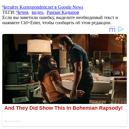
Читайте Korrespondent.net в Google News
ТЕГИ:
Чечня
,
видео
,
Рамзан Кадыров
Если вы заметили ошибку, выделите необходимый текст и
нажмите Ctrl+Enter, чтобы сообщить об этом редакции.