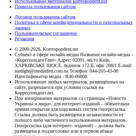
Использование материалов korrespondent.net
Правила пользования сайтом
Договор пользования сайтом
Политика в сфере конфиденциальности и персональных
данных
Пользовательское соглашение
Редакция
© 2000-2026, Korrespondent.net
Субъект в сфере онлайн-медиа Название онлайн-медиа -
«КореспонденТ.net» Адрес: 02091, місто Київ,
ХАРКІВСЬКЕ ШОСЕ, будинок 172-Б, офіс 208/1 E-mail:
sunlight@mediadim.com.ua
Телефон: 044-205-43-00
Идентификатор медиа - R40-06068
Использование любых материалов, размещённых на
сайте, разрешается при условии ссылки на
Корреспондент.net.
При копировании материалов со страницы «Новости
Украины и мира», для интернет-изданий – обязательна
прямая открытая для поисковых систем гиперссылка.
Ссылка должна быть размещена в независимости от
полного либо частичного использования материалов.
Гиперссылка (для интернет- изданий) – должна быть
размещена в подзаголовке или в первом абзаце