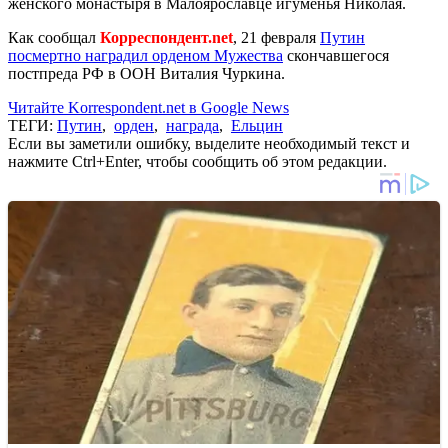
женского монастыря в Малоярославце игуменья Николая.
Как сообщал
Корреспондент.net
, 21 февраля
Путин
посмертно наградил орденом Мужества
скончавшегося
постпреда РФ в ООН Виталия Чуркина.
Читайте Korrespondent.net в Google News
ТЕГИ:
Путин
,
орден
,
награда
,
Ельцин
Если вы заметили ошибку, выделите необходимый текст и
нажмите Ctrl+Enter, чтобы сообщить об этом редакции.