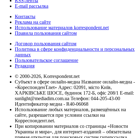
RSS-ленты
E-mail рассылка
Контакты
Реклама на сайте
Использование материалов korrespondent.net
Правила пользования сайтом
Договор пользования сайтом
Политика в сфере конфиденциальности и персональных
данных
Пользовательское соглашение
Редакция
© 2000-2026, Korrespondent.net
Субъект в сфере онлайн-медиа Название онлайн-медиа -
«КореспонденТ.net» Адрес: 02091, місто Київ,
ХАРКІВСЬКЕ ШОСЕ, будинок 172-Б, офіс 208/1 E-mail:
sunlight@mediadim.com.ua
Телефон: 044-205-43-00
Идентификатор медиа - R40-06068
Использование любых материалов, размещённых на
сайте, разрешается при условии ссылки на
Корреспондент.net.
При копировании материалов со страницы «Новости
Украины и мира», для интернет-изданий – обязательна
прямая открытая для поисковых систем гиперссылка.