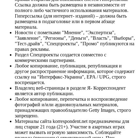
Ссылка должна быть размещена в независимости от
полного либо частичного использования материалов.
Гиперссылка (для интернет- изданий) – должна быть
размещена в подзаголовке или в первом абзаце
материала.
Новости с пометками "Мнение", "Экспертиза",
"Заявление", "Регионы", "Деньги", "Власть", "Выборы",
"Тест-драйв", "Спецпроекты", "Промо" публикуются на
правах рекламы.
Раздел Спецпроекты создается совместно с
коммерческими партнерами.
Любое копирование, публикация, републикация и
другое распространение информации, которое содержит
ссылку на "Интерфакс-Украина", EPA / UPG, строго
воспрещается.
Владелец веб-страницы в разделе Я- Корреспондент
является автор публикации.
Любое копирование, перепечатка и воспроизведение
фотографий и/или аудиовизуальных материалов,
принадлежащих правообладателю Getty Images, строго
запрещено.
Материалы сайта korrespondent.net предназначены для
лиц старше 21 года (21+). Участие в азартных играх
может вызвать игровую зависимость. Соблюдайте
правила (принципы) ответственной игры. При