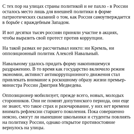
С тех пор на улицах страны политикой и не пахло - в России
осталось место лишь для внешней политики в форме
патриотических сказаний о том, как Россия самоутверждается
в борьбе с враждебным Западом.
И вот десятки тысяч россиян приняли участие в акциях,
чтобы выразить свой протест против коррупции.
На такой размах не рассчитывал никто: ни Кремль, ни
оппозиционный политик Алексей Навальный.
Навальному удалось придать форму накопившемуся
раздражению. В то время как государство включило режим
экономии, активист антикоррупционного движения стал
привлекать внимание к роскошному образу жизни премьер-
министра России Дмитрия Медведева.
Оппозиционер мобилизует, прежде всего, новых, молодых
сторонников. Они не помнят допутинского периода, они еще
не знают, что такое страх и разочарование, у них нет времени
внимать рефлексии старшего поколения. Пока совершенно
неясно, смогут ли нынешние школьники и студенты повлиять
на политику России, однако открытое противостояние
вернулось на улицы.