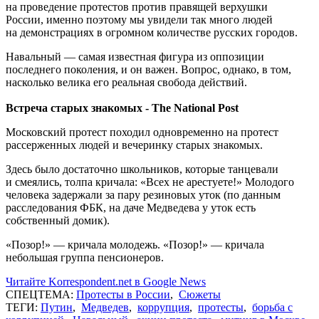
на проведение протестов против правящей верхушки
России, именно поэтому мы увидели так много людей
на демонстрациях в огромном количестве русских городов.
Навальный — самая известная фигура из оппозиции
последнего поколения, и он важен. Вопрос, однако, в том,
насколько велика его реальная свобода действий.
Встреча старых знакомых - The National Post
Московский протест походил одновременно на протест
рассерженных людей и вечеринку старых знакомых.
Здесь было достаточно школьников, которые танцевали
и смеялись, толпа кричала: «Всех не арестуете!» Молодого
человека задержали за пару резиновых уток (по данным
расследования ФБК, на даче Медведева у уток есть
собственный домик).
«Позор!» — кричала молодежь. «Позор!» — кричала
небольшая группа пенсионеров.
Читайте Korrespondent.net в Google News
СПЕЦТЕМА:
Протесты в России
,
Сюжеты
ТЕГИ:
Путин
,
Медведев
,
коррупция
,
протесты
,
борьба с