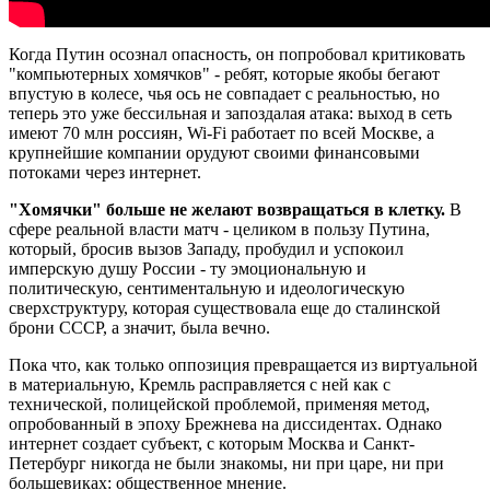
Когда Путин осознал опасность, он попробовал критиковать
"компьютерных хомячков" - ребят, которые якобы бегают
впустую в колесе, чья ось не совпадает с реальностью, но
теперь это уже бессильная и запоздалая атака: выход в сеть
имеют 70 млн россиян, Wi-Fi работает по всей Москве, а
крупнейшие компании орудуют своими финансовыми
потоками через интернет.
"Хомячки" больше не желают возвращаться в клетку.
В
сфере реальной власти матч - целиком в пользу Путина,
который, бросив вызов Западу, пробудил и успокоил
имперскую душу России - ту эмоциональную и
политическую, сентиментальную и идеологическую
сверхструктуру, которая существовала еще до сталинской
брони СССР, а значит, была вечно.
Пока что, как только оппозиция превращается из виртуальной
в материальную, Кремль расправляется с ней как с
технической, полицейской проблемой, применяя метод,
опробованный в эпоху Брежнева на диссидентах. Однако
интернет создает субъект, с которым Москва и Санкт-
Петербург никогда не были знакомы, ни при царе, ни при
большевиках: общественное мнение.