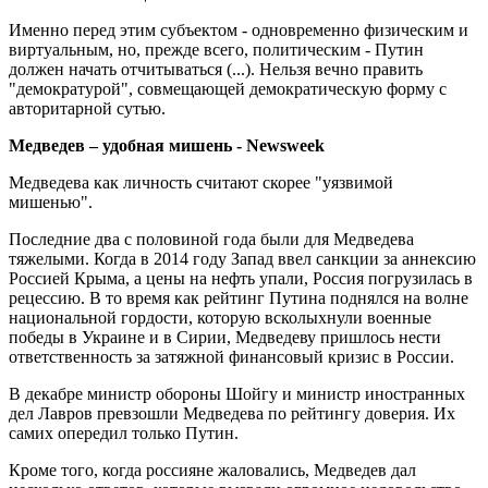
Именно перед этим субъектом - одновременно физическим и
виртуальным, но, прежде всего, политическим - Путин
должен начать отчитываться (...). Нельзя вечно править
"демократурой", совмещающей демократическую форму с
авторитарной сутью.
Медведев – удобная мишень - Newsweek
Медведева как личность считают скорее "уязвимой
мишенью".
Последние два с половиной года были для Медведева
тяжелыми. Когда в 2014 году Запад ввел санкции за аннексию
Россией Крыма, а цены на нефть упали, Россия погрузилась в
рецессию. В то время как рейтинг Путина поднялся на волне
национальной гордости, которую всколыхнули военные
победы в Украине и в Сирии, Медведеву пришлось нести
ответственность за затяжной финансовый кризис в России.
В декабре министр обороны Шойгу и министр иностранных
дел Лавров превзошли Медведева по рейтингу доверия. Их
самих опередил только Путин.
Кроме того, когда россияне жаловались, Медведев дал