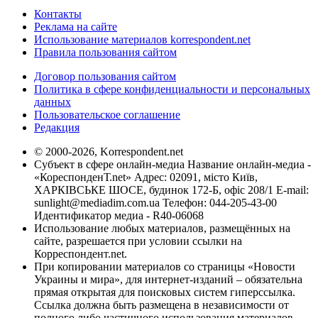
Контакты
Реклама на сайте
Использование материалов korrespondent.net
Правила пользования сайтом
Договор пользования сайтом
Политика в сфере конфиденциальности и персональных
данных
Пользовательское соглашение
Редакция
© 2000-2026, Korrespondent.net
Субъект в сфере онлайн-медиа Название онлайн-медиа -
«КореспонденТ.net» Адрес: 02091, місто Київ,
ХАРКІВСЬКЕ ШОСЕ, будинок 172-Б, офіс 208/1 E-mail:
sunlight@mediadim.com.ua
Телефон: 044-205-43-00
Идентификатор медиа - R40-06068
Использование любых материалов, размещённых на
сайте, разрешается при условии ссылки на
Корреспондент.net.
При копировании материалов со страницы «Новости
Украины и мира», для интернет-изданий – обязательна
прямая открытая для поисковых систем гиперссылка.
Ссылка должна быть размещена в независимости от
полного либо частичного использования материалов.