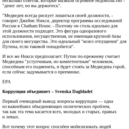
несколько ответов, которые вызвали огромное недовольство -
"денег нет, но вы держитесь".
"Медведев всегда рискует лишиться своей должности, -
говорит Джеймс Никси, директор программы исследований
России в Chatham House. - Поэтому он столь идеально для
этой должности подходит. Это фигура одноразового
использования, несущественная, не имеющая крупной базы
для своего могущества. Это идеальный "козел отпущения" для
Путина, если таковой понадобится".
И все же Никси предполагает: Путин по-прежнему считает
Медведева "уступчивым, но компетентным" человеком,
способным его подменить, и будет стоять за Медведева горой,
если сейчас задумывается о преемнике.
EPA
Коррупция объединяет – Svenska Dagbladet
Первый очевидный вывод: вопросы коррупции — одна
из важнейших объединяющих политических проблем,
так как эта тема касается всех, молодых и старых, правых
и левых.
Вот почему этот вопрос способен мобилизовать людей