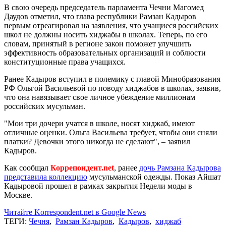
В свою очередь председатель парламента Чечни Магомед
Даудов отметил, что глава республики Рамзан Кадыров
первым отреагировал на заявления, что учащиеся российских
школ не должны носить хиджабы в школах. Теперь, по его
словам, принятый в регионе закон поможет улучшить
эффективность образовательных организаций и соблюсти
конституционные права учащихся.
Ранее Кадыров вступил в полемику с главой Минобразования
РФ Ольгой Васильевой по поводу хиджабов в школах, заявив,
что она навязывает свое личное убеждение миллионам
российских мусульман.
"Мои три дочери учатся в школе, носят хиджаб, имеют
отличные оценки. Ольга Васильева требует, чтобы они сняли
платки? Девочки этого никогда не сделают", – заявил
Кадыров.
Как сообщал
Коррепондент.net
, ранее
дочь Рамзана Кадырова
представила коллекцию
мусульманской одежды. Показ Айшат
Кадыровой прошел в рамках закрытия Недели моды в
Москве.
Читайте Korrespondent.net в Google News
ТЕГИ:
Чечня
,
Рамзан Кадыров
,
Кадыров
,
хиджаб