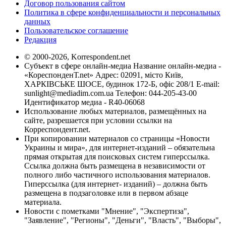
Договор пользования сайтом
Политика в сфере конфиденциальности и персональных
данных
Пользовательское соглашение
Редакция
© 2000-2026, Korrespondent.net
Субъект в сфере онлайн-медиа Название онлайн-медиа -
«КореспонденТ.net» Адрес: 02091, місто Київ,
ХАРКІВСЬКЕ ШОСЕ, будинок 172-Б, офіс 208/1 E-mail:
sunlight@mediadim.com.ua
Телефон: 044-205-43-00
Идентификатор медиа - R40-06068
Использование любых материалов, размещённых на
сайте, разрешается при условии ссылки на
Корреспондент.net.
При копировании материалов со страницы «Новости
Украины и мира», для интернет-изданий – обязательна
прямая открытая для поисковых систем гиперссылка.
Ссылка должна быть размещена в независимости от
полного либо частичного использования материалов.
Гиперссылка (для интернет- изданий) – должна быть
размещена в подзаголовке или в первом абзаце
материала.
Новости с пометками "Мнение", "Экспертиза",
"Заявление", "Регионы", "Деньги", "Власть", "Выборы",