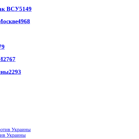
так ВСУ
5149
Москве
4968
79
И
2767
йны
2293
тив Украины