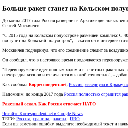
Больше ракет станет на Кольском полуо
До конца 2017 года Россия развернет в Арктике две новых з
Сергей Москвичев.
"С 2015 года на Кольском полуострове размещен комплекс С-40
поступит на Кольский полуостров", – сказал он в интервью газе
Москвичев подчеркнул, что его соединение следит за воздушн
Он сообщил, что в настоящее время продолжается перевооруж
"Перевооружение идет полным ходом и в зенитных ракетных в
спектре диапазонов и отличаются высокой точностью", – добав
Как сообщал
Корреспондент.net
,
Россия развернула в Крыму п
Напомним, до конца 2017 года
Россия полностью оградится ра
Ракетный оскал. Как Россия отвечает НАТО
Читайте Korrespondent.net в Google News
ТЕГИ:
Россия
,
граница
,
ракеты
,
ПВО
Если вы заметили ошибку, выделите необходимый текст и нажми