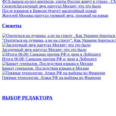
ФСБ вышла из-под контроля, элиты России живут в страхе - 
Сюжет
Загадочный звук напугал Москву: что это было
После взрывов в Брянске бушует масштабный пожар
Жителей Москвы напугал громкий звук, похожий на взрыв
Сюжеты
"Охотиться на лучника, а не на стрелу". Как Украине бороться 
Загадочный звук напугал Москву: что это было
Итоги 06.08: Санкции против РФ и дрон в Лейпциге
Банкет генералов. Последствия взрыва в Москве
Грязные технологии. Атаки РФ на выборы во Франции
ВЫБОР РЕДАКТОРА