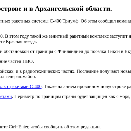
строве и в Архангельской области.
енитных ракетных системы С-400 Триумф. Об этом сообщил кома
0. В этом году такой же зенитный ракетный комплекс заступит н
те Красная звезда.
ой обстановкой от границы с Финляндией до поселка Тикси в Як
ение частей ПВО.
ойсках, и в радиотехнических частях. Последние получают нов
ил генерал-майор.
олк с ракетами С-400
. Также на аннексированном полуострове 
кетами
. Периметр по границам страны будет защищен как с моря, 
те Ctrl+Enter, чтобы сообщить об этом редакции.