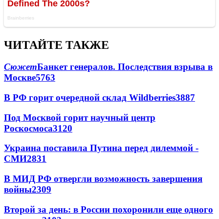
ЧИТАЙТЕ ТАКЖЕ
Сюжет
Банкет генералов. Последствия взрыва в
Москве
5763
В РФ горит очередной склад Wildberries
3887
Под Москвой горит научный центр
Роскосмоса
3120
Украина поставила Путина перед дилеммой -
СМИ
2831
В МИД РФ отвергли возможность завершения
войны
2309
Второй за день: в России похоронили еще одного