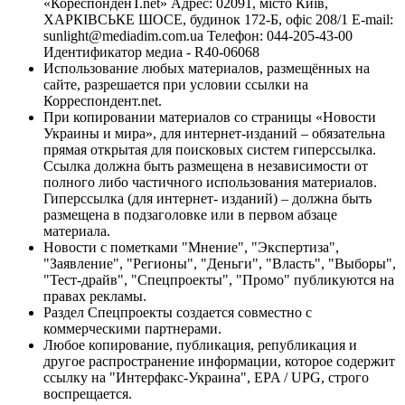
«КореспонденТ.net» Адрес: 02091, місто Київ,
ХАРКІВСЬКЕ ШОСЕ, будинок 172-Б, офіс 208/1 E-mail:
sunlight@mediadim.com.ua
Телефон: 044-205-43-00
Идентификатор медиа - R40-06068
Использование любых материалов, размещённых на
сайте, разрешается при условии ссылки на
Корреспондент.net.
При копировании материалов со страницы «Новости
Украины и мира», для интернет-изданий – обязательна
прямая открытая для поисковых систем гиперссылка.
Ссылка должна быть размещена в независимости от
полного либо частичного использования материалов.
Гиперссылка (для интернет- изданий) – должна быть
размещена в подзаголовке или в первом абзаце
материала.
Новости с пометками "Мнение", "Экспертиза",
"Заявление", "Регионы", "Деньги", "Власть", "Выборы",
"Тест-драйв", "Спецпроекты", "Промо" публикуются на
правах рекламы.
Раздел Спецпроекты создается совместно с
коммерческими партнерами.
Любое копирование, публикация, републикация и
другое распространение информации, которое содержит
ссылку на "Интерфакс-Украина", EPA / UPG, строго
воспрещается.