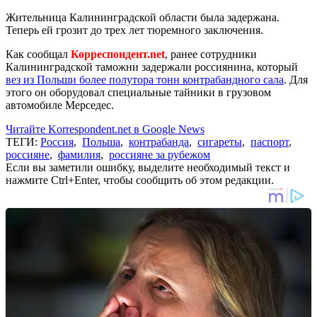
Жительница Калининградской области была задержана.
Теперь ей грозит до трех лет тюремного заключения.
Как сообщал
Корреспондент.net
, ранее сотрудники
Калининградской таможни задержали россиянина, который
вез из Польши более полутора тонн контрабандного сала
. Для
этого он оборудовал специальные тайники в грузовом
автомобиле Мерседес.
Читайте Korrespondent.net в Google News
ТЕГИ:
Россия
,
Польша
,
контрабанда
,
сигареты
,
паспорт
,
россияне
,
фамилия
,
россияне за рубежом
Если вы заметили ошибку, выделите необходимый текст и
нажмите Ctrl+Enter, чтобы сообщить об этом редакции.