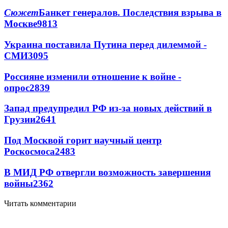
Сюжет
Банкет генералов. Последствия взрыва в
Москве
9813
Украина поставила Путина перед дилеммой -
СМИ
3095
Россияне изменили отношение к войне -
опрос
2839
Запад предупредил РФ из-за новых действий в
Грузии
2641
Под Москвой горит научный центр
Роскосмоса
2483
В МИД РФ отвергли возможность завершения
войны
2362
Читать комментарии