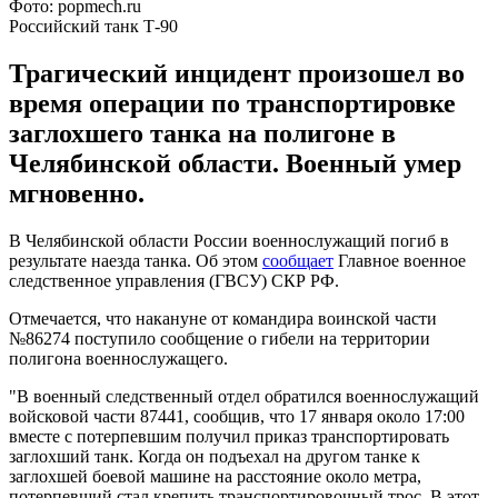
Фото: popmech.ru
Российский танк Т-90
Трагический инцидент произошел во
время операции по транспортировке
заглохшего танка на полигоне в
Челябинской области. Военный умер
мгновенно.
В Челябинской области России военнослужащий погиб в
результате наезда танка. Об этом
сообщает
Главное военное
следственное управления (ГВСУ) СКР РФ.
Отмечается, что накануне от командира воинской части
№86274 поступило сообщение о гибели на территории
полигона военнослужащего.
"В военный следственный отдел обратился военнослужащий
войсковой части 87441, сообщив, что 17 января около 17:00
вместе с потерпевшим получил приказ транспортировать
заглохший танк. Когда он подъехал на другом танке к
заглохшей боевой машине на расстояние около метра,
потерпевший стал крепить транспортировочный трос. В этот