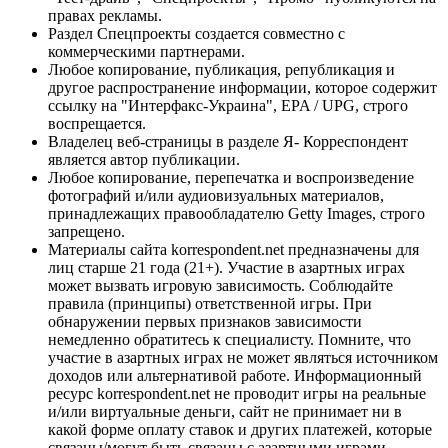
правах рекламы.
Раздел Спецпроекты создается совместно с
коммерческими партнерами.
Любое копирование, публикация, републикация и
другое распространение информации, которое содержит
ссылку на "Интерфакс-Украина", EPA / UPG, строго
воспрещается.
Владелец веб-страницы в разделе Я- Корреспондент
является автор публикации.
Любое копирование, перепечатка и воспроизведение
фотографий и/или аудиовизуальных материалов,
принадлежащих правообладателю Getty Images, строго
запрещено.
Материалы сайта korrespondent.net предназначены для
лиц старше 21 года (21+). Участие в азартных играх
может вызвать игровую зависимость. Соблюдайте
правила (принципы) ответственной игры. При
обнаружении первых признаков зависимости
немедленно обратитесь к специалисту. Помните, что
участие в азартных играх не может являться источником
доходов или альтернативой работе. Информационный
ресурс korrespondent.net не проводит игры на реальные
и/или виртуальные деньги, сайт не принимает ни в
какой форме оплату ставок и других платежей, которые
связаны/могут быть связаны с азартными играми,