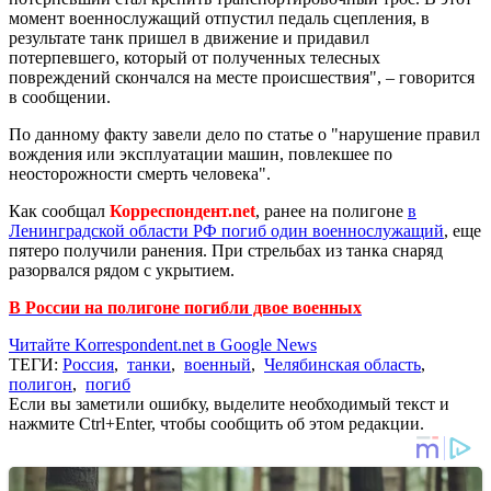
момент военнослужащий отпустил педаль сцепления, в
результате танк пришел в движение и придавил
потерпевшего, который от полученных телесных
повреждений скончался на месте происшествия", – говорится
в сообщении.
По данному факту завели дело по статье о "нарушение правил
вождения или эксплуатации машин, повлекшее по
неосторожности смерть человека".
Как сообщал
Корреспондент.net
, ранее на полигоне
в
Ленинградской области РФ погиб один военнослужащий
, еще
пятеро получили ранения. При стрельбах из танка снаряд
разорвался рядом с укрытием.
В России на полигоне погибли двое военных
Читайте Korrespondent.net в Google News
ТЕГИ:
Россия
,
танки
,
военный
,
Челябинская область
,
полигон
,
погиб
Если вы заметили ошибку, выделите необходимый текст и
нажмите Ctrl+Enter, чтобы сообщить об этом редакции.