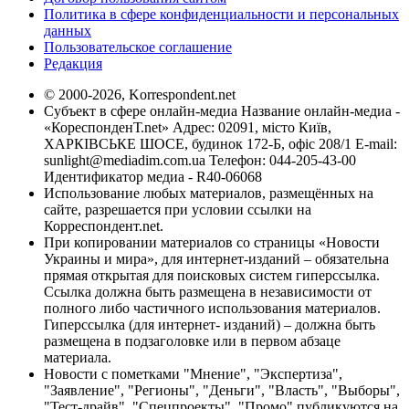
Политика в сфере конфиденциальности и персональных
данных
Пользовательское соглашение
Редакция
© 2000-2026, Korrespondent.net
Субъект в сфере онлайн-медиа Название онлайн-медиа -
«КореспонденТ.net» Адрес: 02091, місто Київ,
ХАРКІВСЬКЕ ШОСЕ, будинок 172-Б, офіс 208/1 E-mail:
sunlight@mediadim.com.ua
Телефон: 044-205-43-00
Идентификатор медиа - R40-06068
Использование любых материалов, размещённых на
сайте, разрешается при условии ссылки на
Корреспондент.net.
При копировании материалов со страницы «Новости
Украины и мира», для интернет-изданий – обязательна
прямая открытая для поисковых систем гиперссылка.
Ссылка должна быть размещена в независимости от
полного либо частичного использования материалов.
Гиперссылка (для интернет- изданий) – должна быть
размещена в подзаголовке или в первом абзаце
материала.
Новости с пометками "Мнение", "Экспертиза",
"Заявление", "Регионы", "Деньги", "Власть", "Выборы",
"Тест-драйв", "Спецпроекты", "Промо" публикуются на