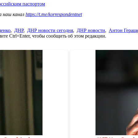
оссийским паспортом
а наш канал
https://t.me/korrespondentnet
щенко
,
ДНР
,
ДНР новости сегодня
,
ДНР новости
,
Антон Геращ
те Ctrl+Enter, чтобы сообщить об этом редакции.