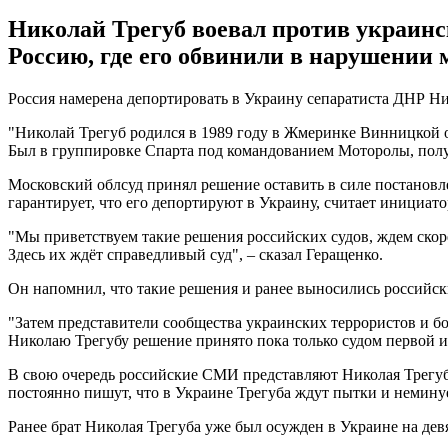
Николай Трегуб воевал против украинс
Россию, где его обвинили в нарушении 
Россия намерена депортировать в Украину сепаратиcта ДНР Ни
"Николай Трегуб родился в 1989 году в Жмеринке Винницкой 
Был в группировке Спарта под командованием Моторолы, получ
Московский облсуд принял решение оставить в силе постановл
гарантирует, что его депортируют в Украину, считает инициа
"Мы приветствуем такие решения российских судов, ждем ско
Здесь их ждёт справедливый суд", – сказал Геращенко.
Он напомнил, что такие решения и ранее выносились российск
"Затем представители сообщества украинских террористов и бо
Николаю Трегубу решение принято пока только судом первой и
В свою очередь российские СМИ представляют Николая Трегуба 
постоянно пишут, что в Украине Трегуба ждут пытки и немину
Ранее брат Николая Трегуба уже был осужден в Украине на де