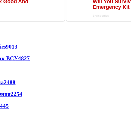
ies
9013
так ВСУ
4827
ла
2488
ения
2254
445