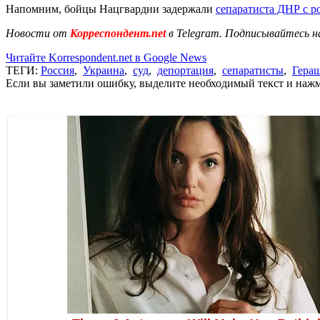
Напомним, бойцы Нацгвардии задержали
сепаратиста ДНР с р
Новости от
Корреспондент.net
в Telegram. Подписывайтесь н
Читайте Korrespondent.net в Google News
ТЕГИ:
Россия
,
Украина
,
суд
,
депортация
,
сепаратисты
,
Гера
Если вы заметили ошибку, выделите необходимый текст и нажми