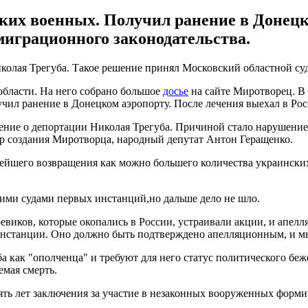
ких военных. Получил ранение в Донецк
миграционного законодательства.
колая Трегуба. Такое решение принял Московский областной су
области. На него собрано большое
досье
на сайте Миротворец. В 
ил ранение в Донецком аэропорту. После лечения выехал в Рос
ение о депортации Николая Трегуба. Причиной стало нарушение
тор создания Миротворца, народный депутат Антон Геращенко.
рейшего возвращения как можно большего количества украински
ими судами первых инстанций,но дальше дело не шло.
евиков, которые окопались в России, устраивали акции, и апел
нстанции. Оно должно быть подтверждено апелляционным, и мы 
как "ополченца" и требуют для него статус политического беже
емая смерть.
вять лет заключения за участие в незаконных вооруженных форми