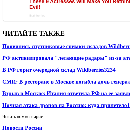
ЧИТАЙТЕ ТАКЖЕ
Появились спутниковые снимки складов Wildberr
РФ активизировала "летающие радары" из-за а
В РФ горит очередной склад Wildberries
3234
СМИ: В ресторане в Москве погибла дочь генера
Взрыв в Москве: Италия ответила РФ на ее заявл
Ночная атака дронов на Россию: куда прилетело
1
Читать комментарии
Новости России