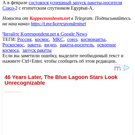
А в феврале
состоялся успешный запуск ракеты-носителя
Союз-
2 с египетским спутником Egyptsat-A.
Новости от
Корреспондент.net
в Telegram. Подписывайтесь
на наш канал
https://t.me/korrespondentnet
Читайте Korrespondent.net в Google News
ТЕГИ:
Россия
,
космос
,
МКС
,
союз
,
космонавты
,
Роскосмос
,
ракета
,
видео
,
ракета-носитель
,
освоение
космоса
,
запуск ракеты
Если вы заметили ошибку, выделите необходимый текст и
нажмите Ctrl+Enter, чтобы сообщить об этом редакции.