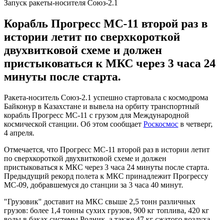
Запуск ракеты-носителя Союз-2.1
Корабль Прогресс МС-11 второй раз в
истории летит по сверхкороткой
двухвитковой схеме и должен
пристыковаться к МКС через 3 часа 24
минуты после старта.
Ракета-носитель Союз-2.1 успешно стартовала с космодрома
Байконур в Казахстане и вывела на орбиту транспортный
корабль Прогресс МС-11 с грузом для Международной
космической станции. Об этом сообщает
Роскосмос
в четверг,
4 апреля.
Отмечается, что Прогресс МС-11 второй раз в истории летит
по сверхкороткой двухвитковой схеме и должен
пристыковаться к МКС через 3 часа 24 минуты после старта.
Предыдущий рекорд полета к МКС принадлежит Прогрессу
МС-09, добравшемуся до станции за 3 часа 40 минут.
"Грузовик" доставит на МКС свыше 2,5 тонн различных
грузов: более 1,4 тонны сухих грузов, 900 кг топлива, 420 кг
воды в баках системы Родник, а также 47 кг сжатого воздуха