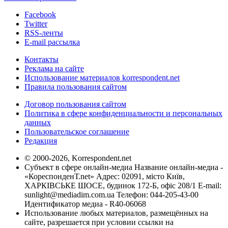
Facebook
Twitter
RSS-ленты
E-mail рассылка
Контакты
Реклама на сайте
Использование материалов korrespondent.net
Правила пользования сайтом
Договор пользования сайтом
Политика в сфере конфиденциальности и персональных
данных
Пользовательское соглашение
Редакция
© 2000-2026, Korrespondent.net
Субъект в сфере онлайн-медиа Название онлайн-медиа -
«КореспонденТ.net» Адрес: 02091, місто Київ,
ХАРКІВСЬКЕ ШОСЕ, будинок 172-Б, офіс 208/1 E-mail:
sunlight@mediadim.com.ua
Телефон: 044-205-43-00
Идентификатор медиа - R40-06068
Использование любых материалов, размещённых на
сайте, разрешается при условии ссылки на