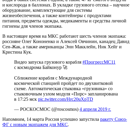
и кислорода в баллонах. В укладке грузового отсека – научное
оборудование, комплектующие для системы
жизнеобеспечения, а также контейнеры с продуктами
питания, предметы одежды, медикаменты и средства личной
гигиены для членов экипажа.
В настоящее время на МКС работают шесть членов экипажа:
россияне Олег Кононенко и Алексей Овчинин, канадец Давид
Сен-Жак, а также американцы Энн Макклейн, Ник Хейг и
Кристина Кук.
Видео запуска грузового корабля
#ПрогрессМС11
с космодрома Байконур 🚀
Сближение корабля с Международной
космической станцией пройдет по двухвитковой
схеме. Автоматическая стыковка «грузовика» со
стыковочным узлом модуля «Пирс» запланирована
в 17:25 мск
pic.twitter.com/Hrc20uXpTD
— РОСКОСМОС (@roscosmos)
4 апреля 2019 г.
Напомним, 14 марта Россия успешно запустила
ракету Союз-
ФГ с новым экипажем для МКС
.