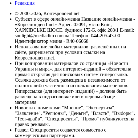
Редакция
© 2000-2026, Korrespondent.net
Субъект в сфере онлайн-медиа Название онлайн-медиа -
«КореспонденТ.net» Адрес: 02091, місто Київ,
ХАРКІВСЬКЕ ШОСЕ, будинок 172-Б, офіс 208/1 E-mail:
sunlight@mediadim.com.ua
Телефон: 044-205-43-00
Идентификатор медиа - R40-06068
Использование любых материалов, размещённых на
сайте, разрешается при условии ссылки на
Корреспондент.net.
При копировании материалов со страницы «Новости
Украины и мира», для интернет-изданий – обязательна
прямая открытая для поисковых систем гиперссылка.
Ссылка должна быть размещена в независимости от
полного либо частичного использования материалов.
Гиперссылка (для интернет- изданий) – должна быть
размещена в подзаголовке или в первом абзаце
материала.
Новости с пометками "Мнение", "Экспертиза",
"Заявление", "Регионы", "Деньги", "Власть", "Выборы",
"Тест-драйв", "Спецпроекты", "Промо" публикуются на
правах рекламы.
Раздел Спецпроекты создается совместно с
коммерческими партнерами.