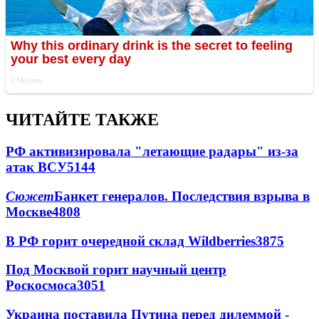
ЧИТАЙТЕ ТАКЖЕ
РФ активизировала "летающие радары" из-за
атак ВСУ
5144
Сюжет
Банкет генералов. Последствия взрыва в
Москве
4808
В РФ горит очередной склад Wildberries
3875
Под Москвой горит научный центр
Роскосмоса
3051
Украина поставила Путина перед дилеммой -