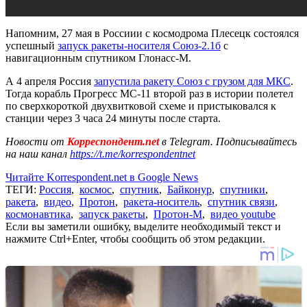
Напомним, 27 мая в Россиии с космодрома Плесецк состоялся
успешный
запуск ракеты-носителя Союз-2.1б
с
навигационным спутником Глонасс-М.
А 4 апреля Россия
запустила ракету Союз с грузом для МКС
.
Тогда корабль Прогресс МС-11 второй раз в истории полетел
по сверхкороткой двухвитковой схеме и пристыковался к
станции через 3 часа 24 минуты после старта.
Новости от
Корреспондент.net
в Telegram. Подписывайтесь
на наш канал
https://t.me/korrespondentnet
Читайте Korrespondent.net в Google News
ТЕГИ:
Россия
,
космос
,
спутник
,
Байконур
,
спутники
,
ракета
,
видео
,
Протон
,
ракета-носитель
,
спутник связи
,
космонавтика
,
запуск ракеты
,
Протон-М
,
видео youtube
Если вы заметили ошибку, выделите необходимый текст и
нажмите Ctrl+Enter, чтобы сообщить об этом редакции.