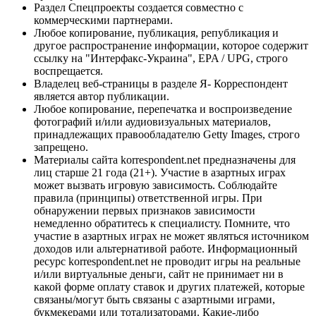
Раздел Спецпроекты создается совместно с
коммерческими партнерами.
Любое копирование, публикация, републикация и
другое распространение информации, которое содержит
ссылку на "Интерфакс-Украина", EPA / UPG, строго
воспрещается.
Владелец веб-страницы в разделе Я- Корреспондент
является автор публикации.
Любое копирование, перепечатка и воспроизведение
фотографий и/или аудиовизуальных материалов,
принадлежащих правообладателю Getty Images, строго
запрещено.
Материалы сайта korrespondent.net предназначены для
лиц старше 21 года (21+). Участие в азартных играх
может вызвать игровую зависимость. Соблюдайте
правила (принципы) ответственной игры. При
обнаружении первых признаков зависимости
немедленно обратитесь к специалисту. Помните, что
участие в азартных играх не может являться источником
доходов или альтернативой работе. Информационный
ресурс korrespondent.net не проводит игры на реальные
и/или виртуальные деньги, сайт не принимает ни в
какой форме оплату ставок и других платежей, которые
связаны/могут быть связаны с азартными играми,
букмекерами или тотализаторами. Какие-либо