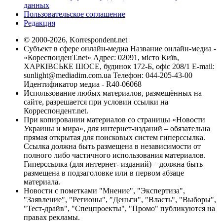
данных
Пользовательское соглашение
Редакция
© 2000-2026, Korrespondent.net
Субъект в сфере онлайн-медиа Название онлайн-медиа -
«КореспонденТ.net» Адрес: 02091, місто Київ,
ХАРКІВСЬКЕ ШОСЕ, будинок 172-Б, офіс 208/1 E-mail:
sunlight@mediadim.com.ua
Телефон: 044-205-43-00
Идентификатор медиа - R40-06068
Использование любых материалов, размещённых на
сайте, разрешается при условии ссылки на
Корреспондент.net.
При копировании материалов со страницы «Новости
Украины и мира», для интернет-изданий – обязательна
прямая открытая для поисковых систем гиперссылка.
Ссылка должна быть размещена в независимости от
полного либо частичного использования материалов.
Гиперссылка (для интернет- изданий) – должна быть
размещена в подзаголовке или в первом абзаце
материала.
Новости с пометками "Мнение", "Экспертиза",
"Заявление", "Регионы", "Деньги", "Власть", "Выборы",
"Тест-драйв", "Спецпроекты", "Промо" публикуются на
правах рекламы.