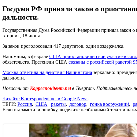
Госдума РФ приняла закон о приостано
дальности.
Государственная Дума Российской Федерации приняла закон о 
вторник, 18 июня.
За закон проголосовали 417 депутатов, один воздержался.
Напомним, в феврале
США приостановили свое участие в сог
обязательств. Претензии США
связаны с российской ракетой 
Москва ответила на действия Вашингтона
зеркально: президен
дальности.
Новости от
Корреспондент.net
в Telegram. Подписывайтесь н
Читайте Korrespondent.net в Google News
ТЕГИ:
Россия
,
США
,
ракеты
,
договор
,
гонка вооружений
,
р
Если вы заметили ошибку, выделите необходимый текст и нажми