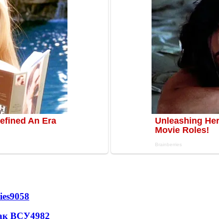
ies
9058
так ВСУ
4982