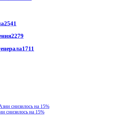
ла
2541
ения
2279
генерала
1711
ии снизилось на 15%