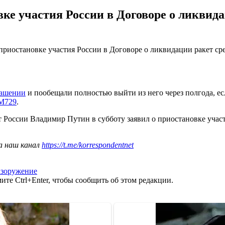
вке участия России в Договоре о ликвид
приостановке участия России в Договоре о ликвидации ракет с
лашении
и пообещали полностью выйти из него через полгода, е
9М729
.
т России Владимир Путин в субботу заявил о приостановке учас
а наш канал
https://t.me/korrespondentnet
азоружение
те Ctrl+Enter, чтобы сообщить об этом редакции.