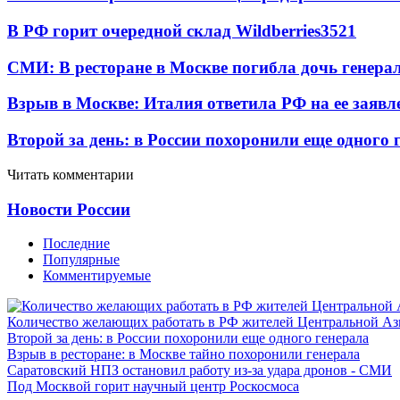
В РФ горит очередной склад Wildberries
3521
СМИ: В ресторане в Москве погибла дочь генера
Взрыв в Москве: Италия ответила РФ на ее заявл
Второй за день: в России похоронили еще одного 
Читать комментарии
Новости России
Последние
Популярные
Комментируемые
Количество желающих работать в РФ жителей Центральной Аз
Второй за день: в России похоронили еще одного генерала
Взрыв в ресторане: в Москве тайно похоронили генерала
Саратовский НПЗ остановил работу из-за удара дронов - СМИ
Под Москвой горит научный центр Роскосмоса