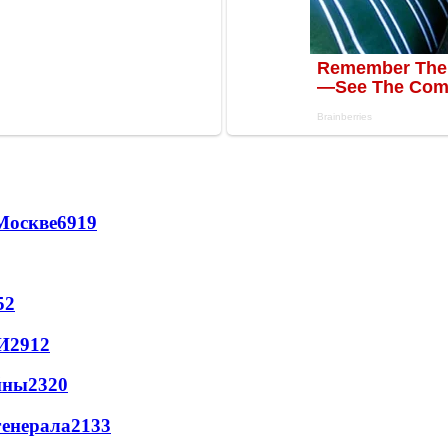
Москве
6919
52
И
2912
йны
2320
генерала
2133