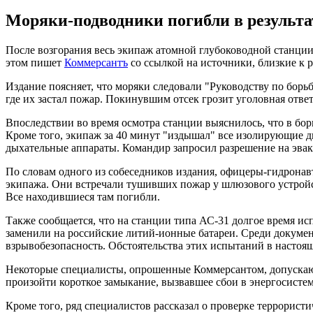
Моряки-подводники погибли в результа
После возгорания весь экипаж атомной глубоководной станции 
этом пишет
Коммерсантъ
со ссылкой на источники, близкие к 
Издание поясняет, что моряки следовали "Руководству по борьб
где их застал пожар. Покинувшим отсек грозит уголовная ответ
Впоследствии во время осмотра станции выяснилось, что в бор
Кроме того, экипаж за 40 минут "издышал" все изолирующие д
дыхательные аппараты. Командир запросил разрешение на эваку
По словам одного из собеседников издания, офицеры-гидронав
экипажа. Они встречали тушивших пожар у шлюзового устройств
Все находившиеся там погибли.
Также сообщается, что на станции типа АС-31 долгое время и
заменили на российские литий-ионные батареи. Среди докуме
взрывобезопасность. Обстоятельства этих испытаний в настоя
Некоторые специалисты, опрошенные Коммерсантом, допускают,
произойти короткое замыкание, вызвавшее сбои в энергосисте
Кроме того, ряд специалистов рассказал о проверке террорист