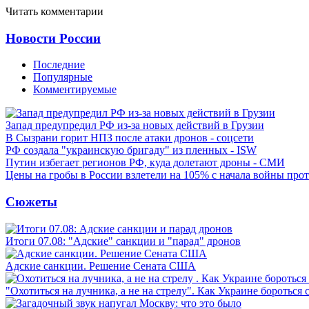
Читать комментарии
Новости России
Последние
Популярные
Комментируемые
Запад предупредил РФ из-за новых действий в Грузии
В Сызрани горит НПЗ после атаки дронов - соцсети
РФ создала "украинскую бригаду" из пленных - ISW
Путин избегает регионов РФ, куда долетают дроны - СМИ
Цены на гробы в России взлетели на 105% с начала войны про
Сюжеты
Итоги 07.08: "Адские" санкции и "парад" дронов
Адские санкции. Решение Сената США
"Охотиться на лучника, а не на стрелу". Как Украине бороться 