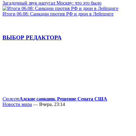
Загадочный звук напугал Москву: что это было
Итоги 06.08: Санкции против РФ и дрон в Лейпциге
ВЫБОР РЕДАКТОРА
Сюжет
Адские санкции. Решение Сената США
Новости мира
— Вчера, 23:14