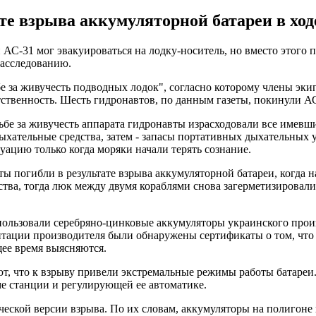
те взрыва аккумуляторной батареи в ход
АС-31 мог эвакуироваться на лодку-носитель, но вместо этого 
расследованию.
е за живучесть подводных лодок", согласно которому члены экип
ственность. Шесть гидронавтов, по данным газеты, покинули АС-
ьбе за живучесть аппарата гидронавты израсходовали все имевш
ыхательные средства, затем - запасы портативных дыхательных 
ацию только когда моряки начали терять сознание.
ты погибли в результате взрыва аккумуляторной батареи, когд
а, тогда люк между двумя кораблями снова загерметизировали. 
спользовали серебряно-цинковые аккумуляторы украинского про
нтации производителя были обнаружены сертификаты о том, что
щее время выясняются.
 что к взрыву привели экстремальные режимы работы батареи. 
ме станции и регулирующей ее автоматике.
ической версии взрыва. По их словам, аккумуляторы на полигон