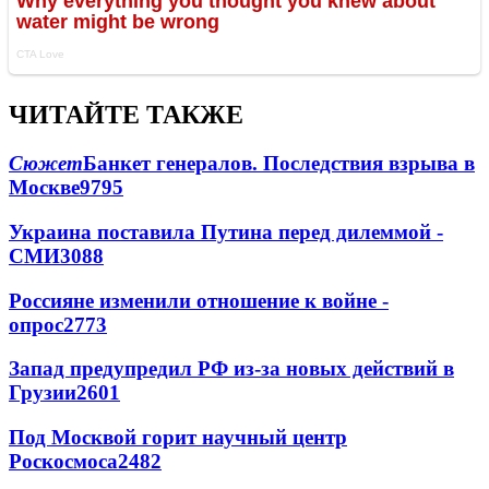
ЧИТАЙТЕ ТАКЖЕ
Сюжет
Банкет генералов. Последствия взрыва в
Москве
9795
Украина поставила Путина перед дилеммой -
СМИ
3088
Россияне изменили отношение к войне -
опрос
2773
Запад предупредил РФ из-за новых действий в
Грузии
2601
Под Москвой горит научный центр
Роскосмоса
2482