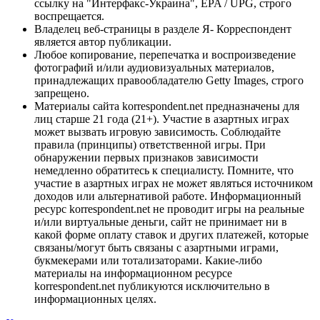
ссылку на "Интерфакс-Украина", EPA / UPG, строго
воспрещается.
Владелец веб-страницы в разделе Я- Корреспондент
является автор публикации.
Любое копирование, перепечатка и воспроизведение
фотографий и/или аудиовизуальных материалов,
принадлежащих правообладателю Getty Images, строго
запрещено.
Материалы сайта korrespondent.net предназначены для
лиц старше 21 года (21+). Участие в азартных играх
может вызвать игровую зависимость. Соблюдайте
правила (принципы) ответственной игры. При
обнаружении первых признаков зависимости
немедленно обратитесь к специалисту. Помните, что
участие в азартных играх не может являться источником
доходов или альтернативой работе. Информационный
ресурс korrespondent.net не проводит игры на реальные
и/или виртуальные деньги, сайт не принимает ни в
какой форме оплату ставок и других платежей, которые
связаны/могут быть связаны с азартными играми,
букмекерами или тотализаторами. Какие-либо
материалы на информационном ресурсе
korrespondent.net публикуются исключительно в
информационных целях.