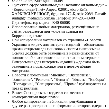
© 2000-2026, Korrespondent.net
Субъект в сфере онлайн-медиа Название онлайн-медиа -
«КореспонденТ.net» Адрес: 02091, місто Київ,
ХАРКІВСЬКЕ ШОСЕ, будинок 172-Б, офіс 208/1 E-mail:
sunlight@mediadim.com.ua
Телефон: 044-205-43-00
Идентификатор медиа - R40-06068
Использование любых материалов, размещённых на
сайте, разрешается при условии ссылки на
Корреспондент.net.
При копировании материалов со страницы «Новости
Украины и мира», для интернет-изданий – обязательна
прямая открытая для поисковых систем гиперссылка.
Ссылка должна быть размещена в независимости от
полного либо частичного использования материалов.
Гиперссылка (для интернет- изданий) – должна быть
размещена в подзаголовке или в первом абзаце
материала.
Новости с пометками "Мнение", "Экспертиза",
"Заявление", "Регионы", "Деньги", "Власть", "Выборы",
"Тест-драйв", "Спецпроекты", "Промо" публикуются на
правах рекламы.
Раздел Спецпроекты создается совместно с
коммерческими партнерами.
Любое копирование, публикация, републикация и
другое распространение информации, которое содержит