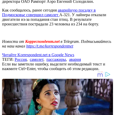
директора ОАО Рампорт Аэро Евгений Солодилин.
Как сообщалось, ранее сегодня
аварийную посадку в
Подмосковье совершил самолет
А-321. У лайнера отказали
двигатели из-за попадания стаи птиц. В результате
происшествия пострадали 23 человека из 234 на борту.
Новости от
Корреспондент.net
в Telegram. Подписывайтесь
на наш канал
https://t.me/korrespondentnet
Читайте Korrespondent.net в Google News
ТЕГИ:
Россия
,
самолет
,
пассажиры
,
авария
Если вы заметили ошибку, выделите необходимый текст и
нажмите Ctrl+Enter, чтобы сообщить об этом редакции.