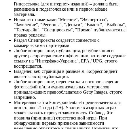
Гиперссылка (для интернет- изданий) – должна быть
размещена в подзаголовке или в первом абзаце
материала.
Новости с пометками "Мнение", "Экспертиза",
"Заявление", "Регионы", "Деньги", "Власть", "Выборы",
"Тест-драйв", "Спецпроекты", "Промо" публикуются на
правах рекламы.
Раздел Спецпроекты создается совместно с
коммерческими партнерами.
Любое копирование, публикация, републикация и
другое распространение информации, которое содержит
ссылку на "Интерфакс-Украина", EPA / UPG, строго
воспрещается.
Владелец веб-страницы в разделе Я- Корреспондент
является автор публикации.
Любое копирование, перепечатка и воспроизведение
фотографий и/или аудиовизуальных материалов,
принадлежащих правообладателю Getty Images, строго
запрещено.
Материалы сайта korrespondent.net предназначены для
лиц старше 21 года (21+). Участие в азартных играх
может вызвать игровую зависимость. Соблюдайте
правила (принципы) ответственной игры. При
обнаружении первых признаков зависимости
немедленно обратитесь к специалисту. Помните, что