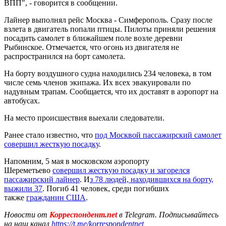
ВПП", - говорится в сообщении.
Лайнер выполнял рейс Москва - Симферополь. Сразу после
взлета в двигатель попали птицы. Пилоты приняли решения
посадить самолет в ближайшем поле возле деревни
Рыбинское. Отмечается, что огонь из двигателя не
распространился на борт самолета.
На борту воздушного судна находились 234 человека, в том
числе семь членов экипажа. Их всех эвакуировали по
надувным трапам. Сообщается, что их доставят в аэропорт на
автобусах.
На место происшествия выехали следователи.
Ранее стало известно, что
под Москвой пассажирский самолет
совершил жесткую посадку
.
Напомним, 5 мая в московском аэропорту
Шереметьево
совершил жесткую посадку и загорелся
пассажирский лайнер
. И
з 78 людей, находившихся на борту,
выжили 37
. Погиб 41 человек, среди погибших
также
гражданин США
.
Новости от
Корреспондент.net
в Telegram. Подписывайтесь
на наш канал
https://t.me/korrespondentnet