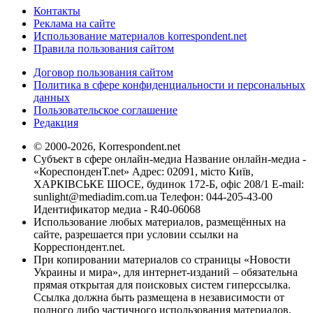
Контакты
Реклама на сайте
Использование материалов korrespondent.net
Правила пользования сайтом
Договор пользования сайтом
Политика в сфере конфиденциальности и персональных
данных
Пользовательское соглашение
Редакция
© 2000-2026, Korrespondent.net
Субъект в сфере онлайн-медиа Название онлайн-медиа -
«КореспонденТ.net» Адрес: 02091, місто Київ,
ХАРКІВСЬКЕ ШОСЕ, будинок 172-Б, офіс 208/1 E-mail:
sunlight@mediadim.com.ua
Телефон: 044-205-43-00
Идентификатор медиа - R40-06068
Использование любых материалов, размещённых на
сайте, разрешается при условии ссылки на
Корреспондент.net.
При копировании материалов со страницы «Новости
Украины и мира», для интернет-изданий – обязательна
прямая открытая для поисковых систем гиперссылка.
Ссылка должна быть размещена в независимости от
полного либо частичного использования материалов.