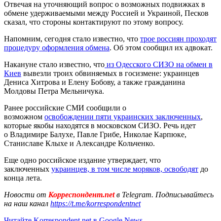
Отвечая на уточняющий вопрос о возможных подвижках в
обмене удерживаемыми между Россией и Украиной, Песков
сказал, что стороны контактируют по этому вопросу.
Напомним, сегодня стало известно, что
трое россиян проходят
процедуру оформления обмена
. Об этом сообщил их адвокат.
Накануне стало известно, что
из Одесского СИЗО на обмен в
Киев
вывезли троих обвиняемых в госизмене: украинцев
Дениса Хитрова и Елену Бобову, а также гражданина
Молдовы Петра Мельничука.
Ранее российские СМИ сообщили о
возможном
освобождении пяти украинских заключенных
,
которые якобы находятся в московском СИЗО. Речь идет
о Владимире Балухе, Павле Грибе, Николае Карпюке,
Станиславе Клыхе и Александре Кольченко.
Еще одно российское издание утверждает, что
заключенных
украинцев, в том числе моряков, освободят
до
конца лета.
Новости от
Корреспондент.net
в Telegram. Подписывайтесь
на наш канал
https://t.me/korrespondentnet
Читайте Korrespondent.net в Google News