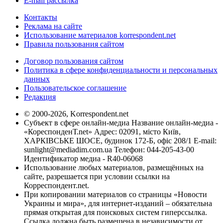
E-mail рассылка
Контакты
Реклама на сайте
Использование материалов korrespondent.net
Правила пользования сайтом
Договор пользования сайтом
Политика в сфере конфиденциальности и персональных
данных
Пользовательское соглашение
Редакция
© 2000-2026, Korrespondent.net
Субъект в сфере онлайн-медиа Название онлайн-медиа -
«КореспонденТ.net» Адрес: 02091, місто Київ,
ХАРКІВСЬКЕ ШОСЕ, будинок 172-Б, офіс 208/1 E-mail:
sunlight@mediadim.com.ua
Телефон: 044-205-43-00
Идентификатор медиа - R40-06068
Использование любых материалов, размещённых на
сайте, разрешается при условии ссылки на
Корреспондент.net.
При копировании материалов со страницы «Новости
Украины и мира», для интернет-изданий – обязательна
прямая открытая для поисковых систем гиперссылка.
Ссылка должна быть размещена в независимости от