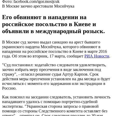
Фото: facebook.com/igor.mosijcuk
В Москве заочно арестовали Мосийчука
Его обвиняют в нападении на
российское посольство в Киеве и
объявили в международный розыск.
В Москве суд заочно выдал санкцию на арест бывшего
украинского нардепа Мосийчука, которого обвиняют в
нападении на российское посольство в Киеве в марте 2016
года. Об этом во вторник, 17 марта, сообщает
РИА Новости
.
"Суд постановил: ходатайство следователя удовлетворить,
заочно избрать меру пресечения в виде заключения под
стражу", - огласил решение судья Артур Карпов. Срок
действия меры пресечения установлен на два месяца и будет
исчисляться с момента его задержания или экстрадиции в
Россию.
Как пояснил на заседании следователь, установить личность
нападавшего удалось с помощью портретно-судебной
экспертизы. "Украинская сторона запросы о правовой
помощи со стороны Следственного комитета оставляет без
ответа", - отметил он. Срок следствия продлен до 30 мая.