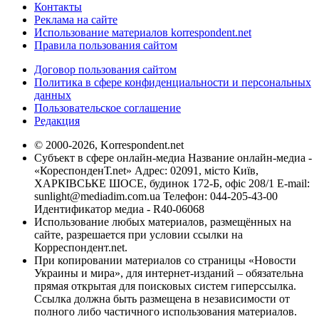
Контакты
Реклама на сайте
Использование материалов korrespondent.net
Правила пользования сайтом
Договор пользования сайтом
Политика в сфере конфиденциальности и персональных
данных
Пользовательское соглашение
Редакция
© 2000-2026, Korrespondent.net
Субъект в сфере онлайн-медиа Название онлайн-медиа -
«КореспонденТ.net» Адрес: 02091, місто Київ,
ХАРКІВСЬКЕ ШОСЕ, будинок 172-Б, офіс 208/1 E-mail:
sunlight@mediadim.com.ua
Телефон: 044-205-43-00
Идентификатор медиа - R40-06068
Использование любых материалов, размещённых на
сайте, разрешается при условии ссылки на
Корреспондент.net.
При копировании материалов со страницы «Новости
Украины и мира», для интернет-изданий – обязательна
прямая открытая для поисковых систем гиперссылка.
Ссылка должна быть размещена в независимости от
полного либо частичного использования материалов.