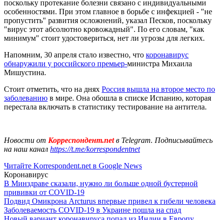
поскольку протекание болезни связано с индивидуальными
особенностями. При этом главное в борьбе с инфекцией - "не
пропустить" развития осложнений, указал Песков, поскольку
"вирус этот абсолютно кровожадный". По его словам, "как
минимум" стоит удостовериться, нет ли угрозы для легких.
Напомним, 30 апреля стало известно, что
коронавирус
обнаружили у российского премьер-
министра Михаила
Мишустина.
Стоит отметить, что на днях
Россия вышла на второе место по
заболеванию
в мире. Она обошла в списке Испанию, которая
перестала включать в статистику тестирование на антитела.
Новости от
Корреспондент.net
в Telegram. Подписывайтесь
на наш канал
https://t.me/korrespondentnet
Читайте Korrespondent.net в Google News
Коронавирус
В Минздраве сказали, нужно ли больше одной бустерной
прививки от COVID-19
Подвид Омикрона Arcturus впервые привел к гибели человека
Заболеваемость COVID-19 в Украине пошла на спад
Новый вариант коронавируса попал из Индии в Европу