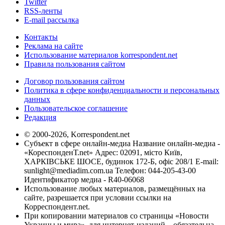
Twitter
RSS-ленты
E-mail рассылка
Контакты
Реклама на сайте
Использование материалов korrespondent.net
Правила пользования сайтом
Договор пользования сайтом
Политика в сфере конфиденциальности и персональных
данных
Пользовательское соглашение
Редакция
© 2000-2026, Korrespondent.net
Субъект в сфере онлайн-медиа Название онлайн-медиа -
«КореспонденТ.net» Адрес: 02091, місто Київ,
ХАРКІВСЬКЕ ШОСЕ, будинок 172-Б, офіс 208/1 E-mail:
sunlight@mediadim.com.ua
Телефон: 044-205-43-00
Идентификатор медиа - R40-06068
Использование любых материалов, размещённых на
сайте, разрешается при условии ссылки на
Корреспондент.net.
При копировании материалов со страницы «Новости
Украины и мира», для интернет-изданий – обязательна