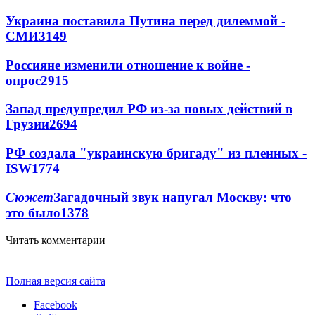
Украина поставила Путина перед дилеммой -
СМИ
3149
Россияне изменили отношение к войне -
опрос
2915
Запад предупредил РФ из-за новых действий в
Грузии
2694
РФ создала "украинскую бригаду" из пленных -
ISW
1774
Сюжет
Загадочный звук напугал Москву: что
это было
1378
Читать комментарии
Полная версия сайта
Facebook