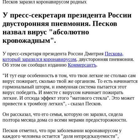
Песков заразил коронавирусом родных
У пресс-секретаря президента России
двусторонняя пневмония. Песков
назвал вирус "абсолютно
кровожадным".
У пресс-секретаря президента России Дмитрия
Пескова,
который заразился коронавирусом
, двусторонняя пневмония.
Об этом он сообщил изданию
Коммерсантъ
.
"И тут еще особенность в том, что твои легкие не столько сам
вирус пожирает, сколько твой же организм. То есть начинается
гормональный шторм, и иммунная система пытается этот
вирус победить. И вместе с вирусом начинает пожирать
легкие. И отсюда эффект этого "матового стекла". Это может
привести к тромбозу легких", - сказал Песков.
Он рассказал, что его семья, которую он заразил, сидела
полтора месяца дома со всеми мерами предосторожности.
Песков отметил, что при заболевании коронавирусом у
каждого человека остается "доля непредсказуемости",