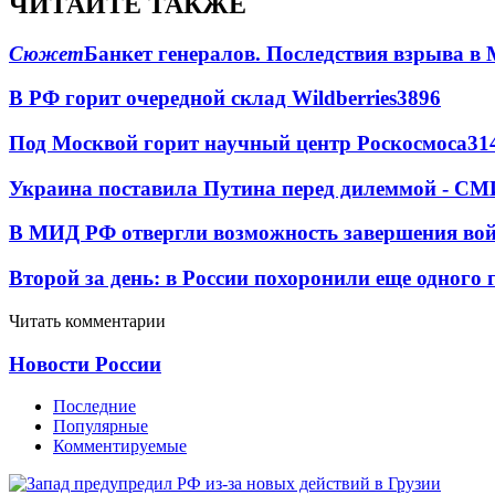
ЧИТАЙТЕ ТАКЖЕ
Сюжет
Банкет генералов. Последствия взрыва в 
В РФ горит очередной склад Wildberries
3896
Под Москвой горит научный центр Роскосмоса
31
Украина поставила Путина перед дилеммой - СМ
В МИД РФ отвергли возможность завершения во
Второй за день: в России похоронили еще одного 
Читать комментарии
Новости России
Последние
Популярные
Комментируемые