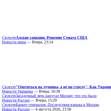
Сюжет
Адские санкции. Решение Сената США
Новости мира
— Вчера, 23:14
Сюжет
"Охотиться на лучника, а не на стрелу". Как Украи
Новости Украины
— Вчера, 16:38
Сюжет
Загадочный звук напугал Москву: что это было
Новости России
— Вчера, 15:29
Сюжет
Банкет генералов. Последствия взрыва в Москве
Новости России
— 6 августа 2026, 23:58