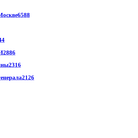
Москве
6588
44
И
2886
йны
2316
генерала
2126