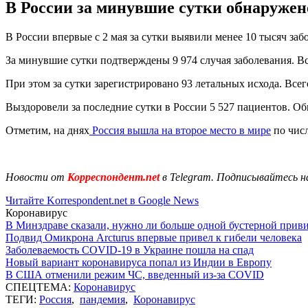
В России за минувшие сутки обнаружен
В России впервые с 2 мая за сутки выявили менее 10 тысяч заб
За минувшие сутки подтверждены 9 974 случая заболевания. Вс
При этом за сутки зарегистрировано 93 летальных исхода. Всег
Выздоровели за последние сутки в России 5 527 пациентов. О
Отметим, на днях
Россия вышла на второе место в мире
по чис
Новости от
Корреспондент.net
в Telegram. Подписывайтесь н
Читайте Korrespondent.net в Google News
Коронавирус
В Минздраве сказали, нужно ли больше одной бустерной прив
Подвид Омикрона Arcturus впервые привел к гибели человека
Заболеваемость COVID-19 в Украине пошла на спад
Новый вариант коронавируса попал из Индии в Европу
В США отменили режим ЧС, введенный из-за COVID
СПЕЦТЕМА:
Коронавирус
ТЕГИ:
Россия
,
пандемия
,
Коронавирус