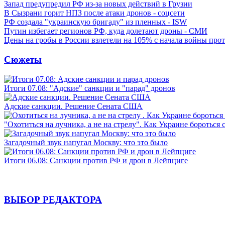
Запад предупредил РФ из-за новых действий в Грузии
В Сызрани горит НПЗ после атаки дронов - соцсети
РФ создала "украинскую бригаду" из пленных - ISW
Путин избегает регионов РФ, куда долетают дроны - СМИ
Цены на гробы в России взлетели на 105% с начала войны про
Сюжеты
Итоги 07.08: "Адские" санкции и "парад" дронов
Адские санкции. Решение Сената США
"Охотиться на лучника, а не на стрелу". Как Украине бороться 
Загадочный звук напугал Москву: что это было
Итоги 06.08: Санкции против РФ и дрон в Лейпциге
ВЫБОР РЕДАКТОРА