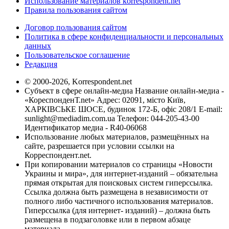
Использование материалов korrespondent.net
Правила пользования сайтом
Договор пользования сайтом
Политика в сфере конфиденциальности и персональных
данных
Пользовательское соглашение
Редакция
© 2000-2026, Korrespondent.net
Субъект в сфере онлайн-медиа Название онлайн-медиа -
«КореспонденТ.net» Адрес: 02091, місто Київ,
ХАРКІВСЬКЕ ШОСЕ, будинок 172-Б, офіс 208/1 E-mail:
sunlight@mediadim.com.ua
Телефон: 044-205-43-00
Идентификатор медиа - R40-06068
Использование любых материалов, размещённых на
сайте, разрешается при условии ссылки на
Корреспондент.net.
При копировании материалов со страницы «Новости
Украины и мира», для интернет-изданий – обязательна
прямая открытая для поисковых систем гиперссылка.
Ссылка должна быть размещена в независимости от
полного либо частичного использования материалов.
Гиперссылка (для интернет- изданий) – должна быть
размещена в подзаголовке или в первом абзаце
материала.