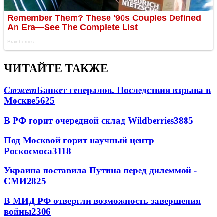
ЧИТАЙТЕ ТАКЖЕ
Сюжет
Банкет генералов. Последствия взрыва в
Москве
5625
В РФ горит очередной склад Wildberries
3885
Под Москвой горит научный центр
Роскосмоса
3118
Украина поставила Путина перед дилеммой -
СМИ
2825
В МИД РФ отвергли возможность завершения
войны
2306