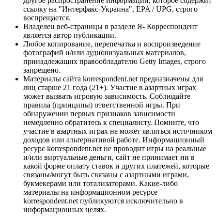
другое распространение информации, которое содержит
ссылку на "Интерфакс-Украина", EPA / UPG, строго
воспрещается.
Владелец веб-страницы в разделе Я- Корреспондент
является автор публикации.
Любое копирование, перепечатка и воспроизведение
фотографий и/или аудиовизуальных материалов,
принадлежащих правообладателю Getty Images, строго
запрещено.
Материалы сайта korrespondent.net предназначены для
лиц старше 21 года (21+). Участие в азартных играх
может вызвать игровую зависимость. Соблюдайте
правила (принципы) ответственной игры. При
обнаружении первых признаков зависимости
немедленно обратитесь к специалисту. Помните, что
участие в азартных играх не может являться источником
доходов или альтернативой работе. Информационный
ресурс korrespondent.net не проводит игры на реальные
и/или виртуальные деньги, сайт не принимает ни в
какой форме оплату ставок и других платежей, которые
связаны/могут быть связаны с азартными играми,
букмекерами или тотализаторами. Какие-либо
материалы на информационном ресурсе
korrespondent.net публикуются исключительно в
информационных целях.