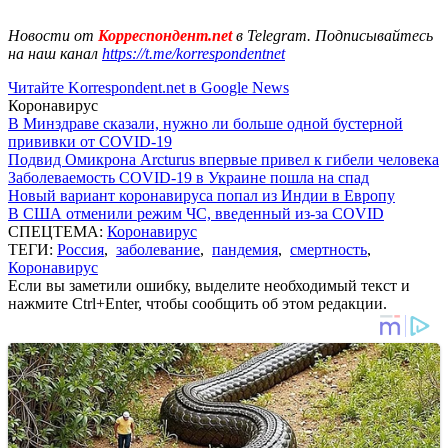
Новости от
Корреспондент.net
в Telegram. Подписывайтесь
на наш канал
https://t.me/korrespondentnet
Читайте Korrespondent.net в Google News
Коронавирус
В Минздраве сказали, нужно ли больше одной бустерной
прививки от COVID-19
Подвид Омикрона Arcturus впервые привел к гибели человека
Заболеваемость COVID-19 в Украине пошла на спад
Новый вариант коронавируса попал из Индии в Европу
В США отменили режим ЧС, введенный из-за COVID
СПЕЦТЕМА:
Коронавирус
ТЕГИ:
Россия
,
заболевание
,
пандемия
,
смертность
,
Коронавирус
Если вы заметили ошибку, выделите необходимый текст и
нажмите Ctrl+Enter, чтобы сообщить об этом редакции.