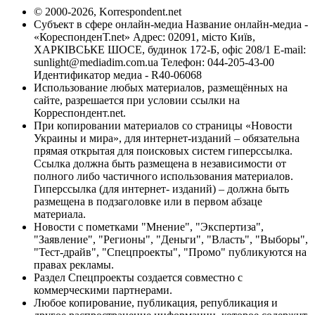
© 2000-2026, Korrespondent.net
Субъект в сфере онлайн-медиа Название онлайн-медиа -
«КореспонденТ.net» Адрес: 02091, місто Київ,
ХАРКІВСЬКЕ ШОСЕ, будинок 172-Б, офіс 208/1 E-mail:
sunlight@mediadim.com.ua
Телефон: 044-205-43-00
Идентификатор медиа - R40-06068
Использование любых материалов, размещённых на
сайте, разрешается при условии ссылки на
Корреспондент.net.
При копировании материалов со страницы «Новости
Украины и мира», для интернет-изданий – обязательна
прямая открытая для поисковых систем гиперссылка.
Ссылка должна быть размещена в независимости от
полного либо частичного использования материалов.
Гиперссылка (для интернет- изданий) – должна быть
размещена в подзаголовке или в первом абзаце
материала.
Новости с пометками "Мнение", "Экспертиза",
"Заявление", "Регионы", "Деньги", "Власть", "Выборы",
"Тест-драйв", "Спецпроекты", "Промо" публикуются на
правах рекламы.
Раздел Спецпроекты создается совместно с
коммерческими партнерами.
Любое копирование, публикация, републикация и