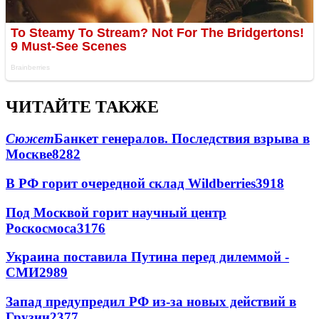
ЧИТАЙТЕ ТАКЖЕ
Сюжет
Банкет генералов. Последствия взрыва в
Москве
8282
В РФ горит очередной склад Wildberries
3918
Под Москвой горит научный центр
Роскосмоса
3176
Украина поставила Путина перед дилеммой -
СМИ
2989
Запад предупредил РФ из-за новых действий в
Грузии
2377