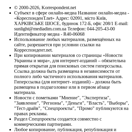
© 2000-2026, Korrespondent.net
Субъект в сфере онлайн-медиа Название онлайн-медиа -
«КореспонденТ.net» Адрес: 02091, місто Київ,
ХАРКІВСЬКЕ ШОСЕ, будинок 172-Б, офіс 208/1 E-mail:
sunlight@mediadim.com.ua
Телефон: 044-205-43-00
Идентификатор медиа - R40-06068
Использование любых материалов, размещённых на
сайте, разрешается при условии ссылки на
Корреспондент.net.
При копировании материалов со страницы «Новости
Украины и мира», для интернет-изданий – обязательна
прямая открытая для поисковых систем гиперссылка.
Ссылка должна быть размещена в независимости от
полного либо частичного использования материалов.
Гиперссылка (для интернет- изданий) – должна быть
размещена в подзаголовке или в первом абзаце
материала.
Новости с пометками "Мнение", "Экспертиза",
"Заявление", "Регионы", "Деньги", "Власть", "Выборы",
"Тест-драйв", "Спецпроекты", "Промо" публикуются на
правах рекламы.
Раздел Спецпроекты создается совместно с
коммерческими партнерами.
Любое копирование, публикация, републикация и